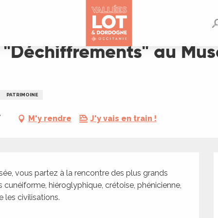
au Musée Champollion à Figeac
e "Déchiffrements" au Mu
PATRIMOINE
,
M'y rendre
J'y vais en train !
e, vous partez à la rencontre des plus grands 
s cunéiforme, hiéroglyphique, crétoise, phénicienne, 
les civilisations.