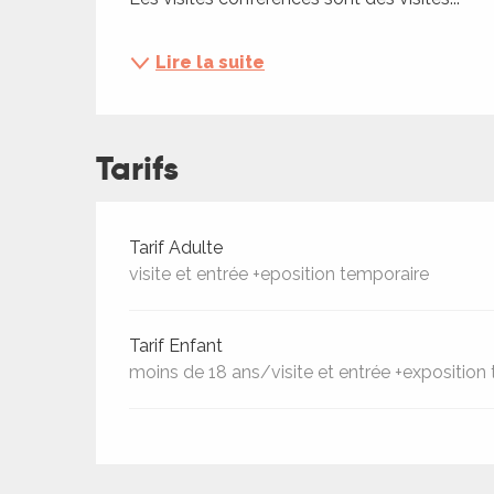
ches,
 et
Lire la suite
car
ues
a
Tarifs
ents
es
Tarifs 2026
Tarif Adulte
ents
visite et entrée +eposition temporaire
es
ités
ames
Tarif Enfant
moins de 18 ans/visite et entrée +exposition
piste
 faire