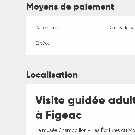
Moyens de paiement
Carte bleue
Cartes de pa
Espèce
Localisation
ages
Visite guidée adu
es
à Figeac
es
Le musée Champollion - Les Écritures du Mo