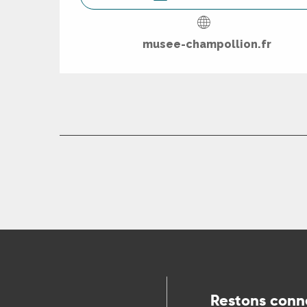
R
musee-champollion.fr
ts
rs
ns
ue
Restons conn