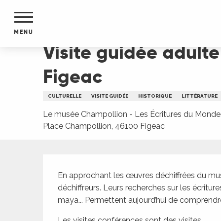
Aller
Accueil
Visite guidée adulte "Déchiffrements" 
au
contenu
MENU
principal
Visite guidée adult
NTS
MENTS
Figeac
S
URS
CULTURELLE
VISITE GUIDÉE
HISTORIQUE
LITTÉRATURE
Le musée Champollion - Les Écritures du Monde
Place Champollion, 46100 Figeac
du Lot
dans
s le
Description
En approchant les œuvres déchiffrées du musé
déchiffreurs. Leurs recherches sur les écriture
maya... Permettent aujourd’hui de comprendre 
e
Les visites conférences sont des visites...