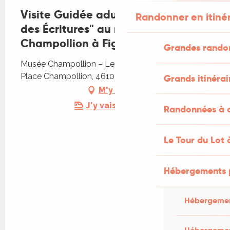
Visite Guidée adulte "la Naissance
Randonner en itiné
des Écritures" au musée
Champollion à Figeac
Grandes rando
Musée Champollion – Les Écritures du Monde,
Place Champollion, 46100 Figeac
Grands itinérai
M'y rendre
J'y vais en train !
Randonnées à c
Le Tour du Lot 
Hébergements 
Hébergemen