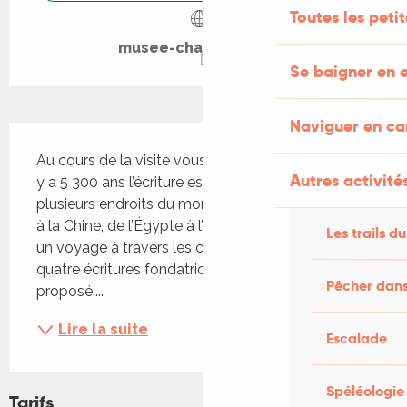
Toutes les peti
musee-champollion.fr
Se baigner en e
Naviguer en c
Description
Au cours de la visite vous découvrirez comment il 
Autres activités
y a 5 300 ans l’écriture est venue aux hommes en 
plusieurs endroits du monde. De la Mésopotamie 
à la Chine, de l’Égypte à l’Amérique centrale, c’est 
Les trails du
un voyage à travers les cultures où sont nées les 
quatre écritures fondatrices qui vous est 
Pêcher dans
proposé....
Lire la suite
Escalade
Spéléologie
Tarifs