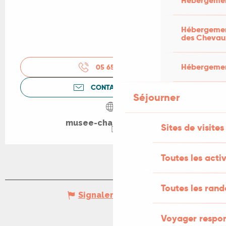
Hébergemen
Hébergement
des Chevau
Hébergement
05 65 50 31
▒▒
CONTACTEZ-NOUS
Séjourner
musee-champollion.fr
Sites de visites
Toutes les activ
Toutes les ran
Signaler une erreur
Voyager respo