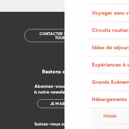
Voyager sans v
Circuits routier
CONTACTER UN OFFICE DE
TOURISME
Idées de séjou
Expériences à 
Restons connectés
Grands Evènem
Abonnez-vous gratuitement
à notre newsletter mensuelle
Hébergements
JE M'ABONNE
Hôtels
Suivez-nous sur les réseaux !