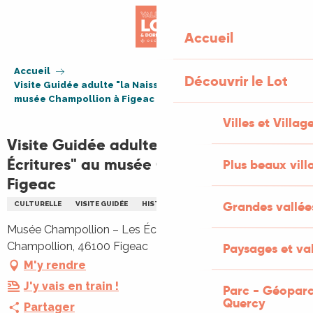
Aller
au
Accueil
contenu
principal
Accueil
Découvrir le Lot
Visite Guidée adulte "la Naissance des Écritures" au
musée Champollion à Figeac
Villes et Villag
Visite Guidée adulte "la Naissance des
Écritures" au musée Champollion à
Plus beaux vill
Figeac
Grandes vallée
CULTURELLE
VISITE GUIDÉE
HISTORIQUE
PATRIMOINE
Musée Champollion – Les Écritures du Monde, Place
Champollion, 46100 Figeac
Paysages et val
M'y rendre
J'y vais en train !
Parc - Géoparc
Quercy
Partager