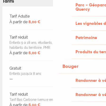
Tarifs
Parc - Géoparc
Quercy
Tarifs 2026
Tarif Adulte
À partir de
8,00 €
Les vignobles d
Patrimoine
Tarif réduit
Enfants 9 à 18 ans, étudiants, demandeurs d'emploi,
habitants du territoire, PMR
Produits du ter
À partir de
6,00 €
Bouger
Gratuit
Enfants jusqu'à 8 ans
—
Randonner à v
Randonner à vé
Tarif réduit
Tarif Bas Carbone (venu.e en train, car ou vélo)
À partir de
6,00 €