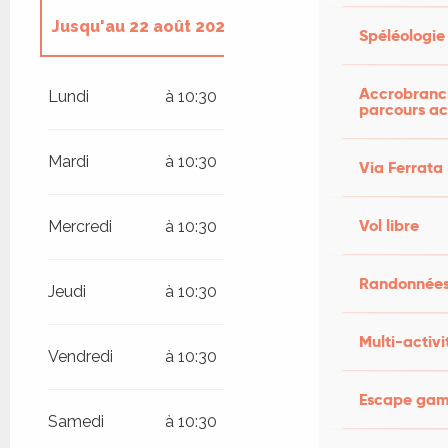
Jusqu'au
22 août 2026
Spéléologie
Du
24 août 2026
au
29 août 2026
Accrobranch
Lundi
à 10:30
parcours ac
Lundi 31 août 2026
Mardi
à 10:30
Via Ferrata
Vendredi 4 septembre 2026
Vol libre
Mercredi
à 10:30
Lundi 7 septembre 2026
Randonnées
Jeudi
à 10:30
Vendredi 11 septembre 2026
Multi-activi
Vendredi
à 10:30
Lundi 14 septembre 2026
Escape game
Samedi
à 10:30
Vendredi 18 septembre 2026