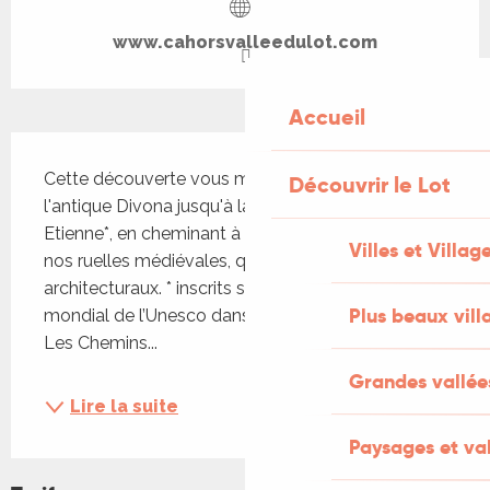
www.cahorsvalleedulot.com
Accueil
Description
Cette découverte vous mènera des vestiges de 
Découvrir le Lot
l'antique Divona jusqu'à la cathédrale Saint-
Etienne*, en cheminant à travers le méandre de 
Villes et Villag
nos ruelles médiévales, qui recèlent des trésors 
architecturaux. * inscrits sur la liste du Patrimoine 
Plus beaux vill
mondial de l’Unesco dans le cadre du Bien 868 « 
Les Chemins...
Grandes vallée
Lire la suite
Paysages et val