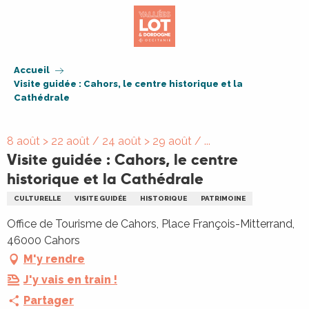
Aller
au
contenu
principal
Accueil
Visite guidée : Cahors, le centre historique et la
Cathédrale
8 août > 22 août / 24 août > 29 août / ...
Visite guidée : Cahors, le centre
historique et la Cathédrale
CULTURELLE
VISITE GUIDÉE
HISTORIQUE
PATRIMOINE
Office de Tourisme de Cahors, Place François-Mitterrand,
46000 Cahors
M'y rendre
J'y vais en train !
Partager