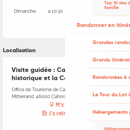
Top 10 des a
famille
Dimanche
à 10:30
Lundi 21 septembre 2026
Randonner en itiné
Vendredi 25 septembre 2026
Grandes rando
Lundi 28 septembre 2026
Localisation
Grands itinérai
Samedi 17 octobre 2026
Visite guidée : Cahors, le centre
historique et la Cathédrale
Randonnées à c
Samedi 24 octobre 2026
Office de Tourisme de Cahors, Place François-
Le Tour du Lot 
Mitterrand, 46000 Cahors
M'y rendre
Hébergements 
J'y vais en train !
Hébergemen