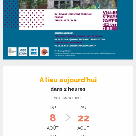
Ouverture et coordonnées
A lieu aujourd'hui
dans 2 heures
Voir les horaires
DU
AU
8
22
AOÛT
AOÛT