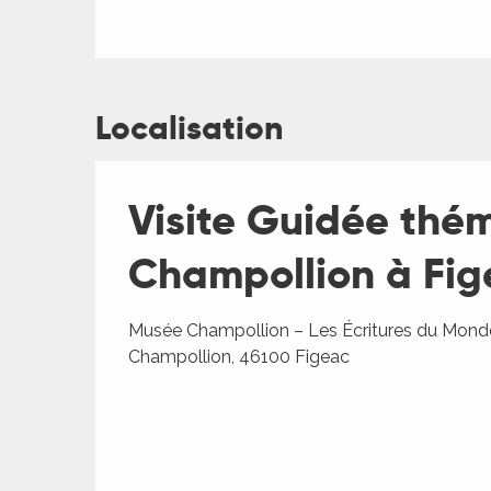
ages
es
Localisation
es
Visite Guidée thé
Champollion à Fig
Musée Champollion – Les Écritures du Monde
Champollion, 46100 Figeac