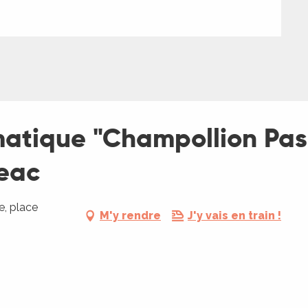
matique "Champollion Pas
eac
, place
M'y rendre
J'y vais en train !