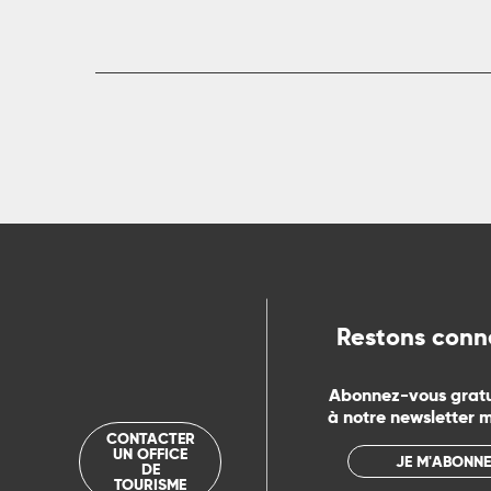
ue
Restons conn
Abonnez-vous grat
à notre newsletter 
CONTACTER
UN OFFICE
JE M'ABONNE
DE
TOURISME