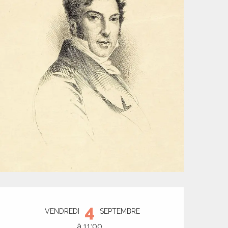
Ouverture et coord
4
VENDREDI
SEPTEMBRE
à 11:00