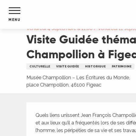
Aller
Accueil
Visite Guidée thématique "Champollion 
au
contenu
MENU
principal
Vendredi 4 septembre à 11:00 / Vendredi 11 septem
Visite Guidée théma
NTS
MENTS
S
Champollion à Fige
URS
CULTURELLE
VISITE GUIDÉE
HISTORIQUE
PATRIMOINE
Musée Champollion – Les Écritures du Monde,
du Lot
place Champollion, 46100 Figeac
dans
s le
Description
Quels liens unissent Jean François Champollion
et aux lieux qu’il a fréquentés lors de ses diff
e
l’homme, les péripéties de sa vie et ses trava