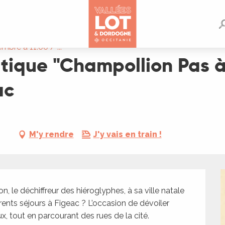
Pas à Pas" au musée Champollion à Figeac
bre à 11:00 / ...
tique "Champollion Pas 
ac
M'y rendre
J'y vais en train !
, le déchiffreur des hiéroglyphes, à sa ville natale 
érents séjours à Figeac ? L’occasion de dévoiler 
ux, tout en parcourant des rues de la cité.