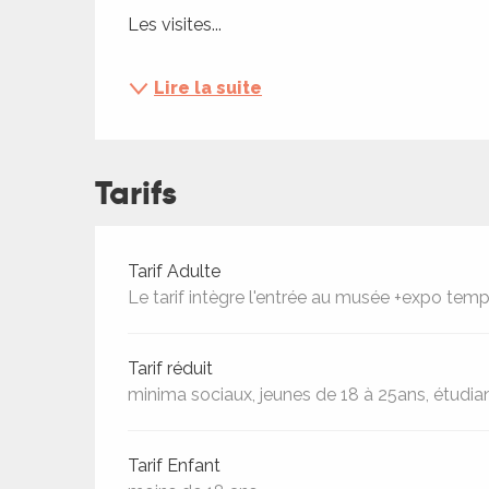
ches,
Les visites...
 et
car
Lire la suite
ues
a
Tarifs
ents
es
ents
Tarifs 2026
Tarif Adulte
es
Le tarif intègre l'entrée au musée +expo temp
ités
ames
Tarif réduit
piste
minima sociaux, jeunes de 18 à 25ans, étudian
 faire
Tarif Enfant