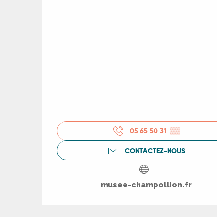
R
05 65 50 31
▒▒
ts
CONTACTEZ-NOUS
rs
musee-champollion.fr
ns