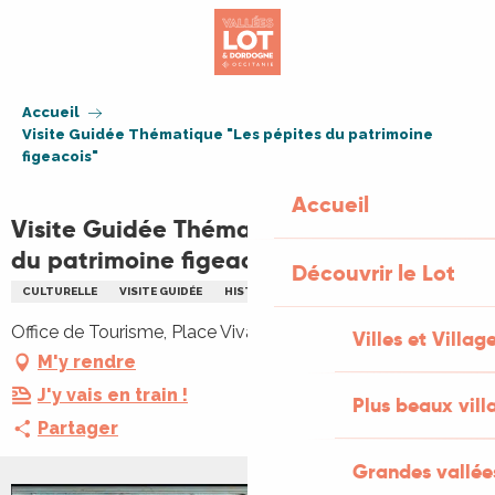
Aller
au
contenu
principal
Accueil
Visite Guidée Thématique "Les pépites du patrimoine
figeacois"
Accueil
Visite Guidée Thématique "Les pépites
du patrimoine figeacois"
Découvrir le Lot
CULTURELLE
VISITE GUIDÉE
HISTORIQUE
PATRIMOINE
Office de Tourisme, Place Vival, 46100 Figeac
Villes et Villag
M'y rendre
J'y vais en train !
Plus beaux vill
Partager
Grandes vallée