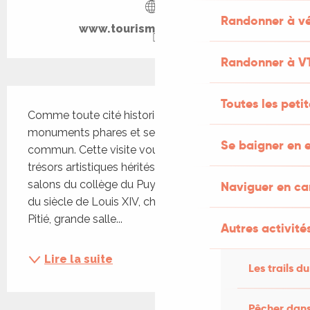
Randonner à vé
www.tourisme-figeac.com
Randonner à V
Description
Toutes les peti
Comme toute cité historique, Figeac possède ses 
monuments phares et ses édifices hors du 
Se baigner en e
commun. Cette visite vous donne accès aux 
trésors artistiques hérités de l’histoire de Figeac : 
salons du collège du Puy ornés de décors datant 
Naviguer en c
du siècle de Louis XIV, chapelle Notre-Dame-de-
Pitié, grande salle...
Autres activités
Lire la suite
Les trails du
Pêcher dans