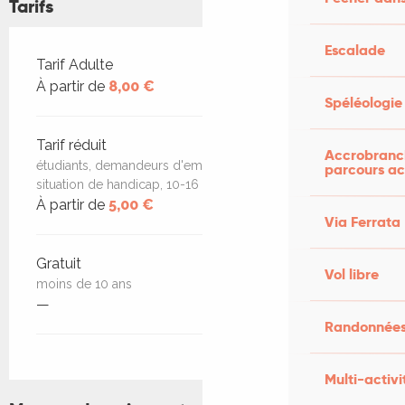
Tarifs
Escalade
Tarifs 2026
Tarif Adulte
À partir de
8,00 €
Spéléologie
Tarif réduit
Accrobranch
étudiants, demandeurs d'emploi, et personne en
parcours ac
situation de handicap, 10-16 ans
À partir de
5,00 €
Via Ferrata
Gratuit
Vol libre
moins de 10 ans
—
Randonnées
Multi-activi