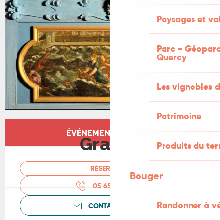
+1 PHOTO
Paysages et val
Parc - Géoparc
Quercy
Les vignobles d
Patrimoine
Ouverture et coordonnées
ÉVÉNEMENT TERMINÉ
Gratuit
Produits du ter
RÉSERVER
Bouger
05 65 34 06
▒▒
Randonner à v
CONTACTEZ-NOUS