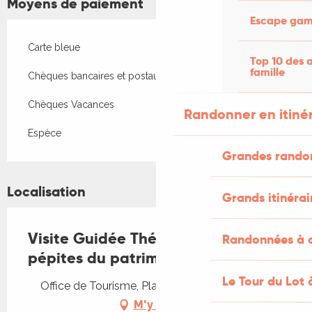
Moyens de paiement
Escape game
Carte bleue
Top 10 des a
famille
Chèques bancaires et postaux
Chèques Vacances
Randonner en itiné
Espèce
Grandes rando
Localisation
Grands itinérai
Visite Guidée Thématique "Les
Randonnées à c
pépites du patrimoine figeacois"
Le Tour du Lot 
Office de Tourisme, Place Vival, 46100 Figeac
M'y rendre