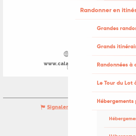
Randonner en itiné
Grandes rando
Grands itinérai
www.calameo.com
Randonnées à c
Le Tour du Lot 
Hébergements 
Signaler une erreur
Hébergemen