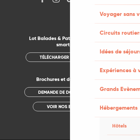
Voyager sans v
Circuits routier
Lot Balades & Patrimoines sur votre
smartphone
Idées de séjou
TÉLÉCHARGER L'APPLICATION
Expériences à 
Brochures et documentations
Grands Evènem
DEMANDE DE DOCUMENTATION
VOIR NOS BROCHURES
Hébergements
Hôtels