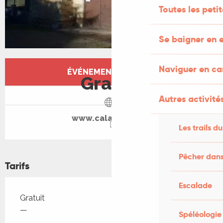
Toutes les peti
Se baigner en e
Ouverture et coordonnées
Naviguer en c
ÉVÉNEMENT TERMINÉ
Gratuit
Autres activités
www.calameo.com
Les trails du
Pêcher dans
Tarifs
Escalade
Tarifs 2026
Gratuit
—
Spéléologie