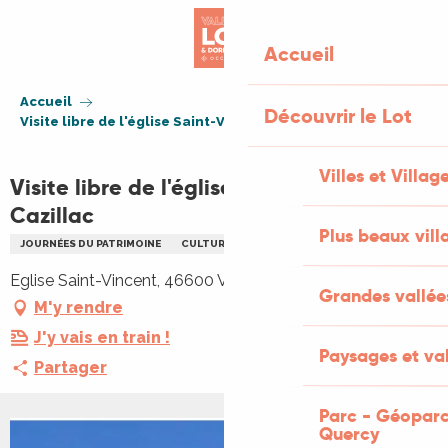
Aller
au
Accueil
contenu
principal
Accueil
Découvrir le Lot
Visite libre de l'église Saint-Vincent de Cazillac
Villes et Villag
Visite libre de l'église Saint-Vincent de
Cazillac
Plus beaux vill
JOURNÉES DU PATRIMOINE
CULTURELLE
VISITE
PATRIMOINE
Eglise Saint-Vincent, 46600 Vignon-en-Quercy
Grandes vallée
M'y rendre
J'y vais en train !
Paysages et val
Partager
Parc - Géoparc
Quercy