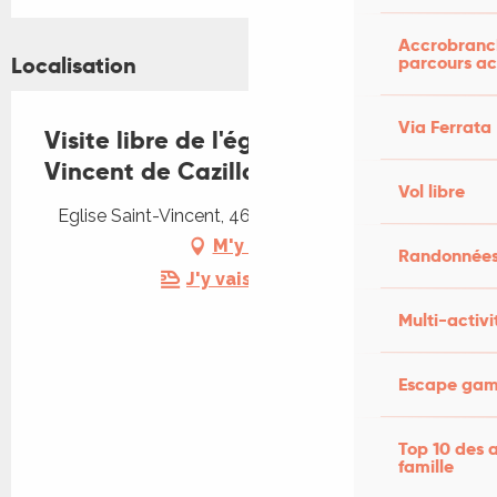
Accrobranch
parcours ac
Localisation
Via Ferrata
Visite libre de l'église Saint-
Vincent de Cazillac
Vol libre
Eglise Saint-Vincent, 46600 Vignon-en-Quercy
M'y rendre
Randonnées
J'y vais en train !
Multi-activi
Escape game
Top 10 des a
famille