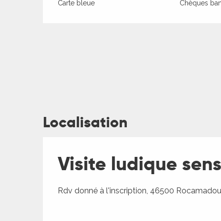
Carte bleue
Chèques banc
ages
Localisation
es
Visite ludique sen
es
Rdv donné à l'inscription, 46500 Rocamadou