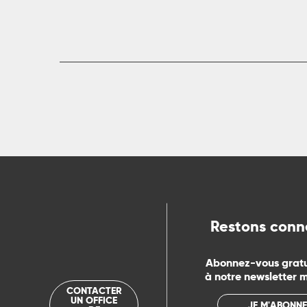
ts
rs
ns
ue
Restons conn
Abonnez-vous grat
à notre newsletter 
CONTACTER
UN OFFICE
JE M'ABONNE