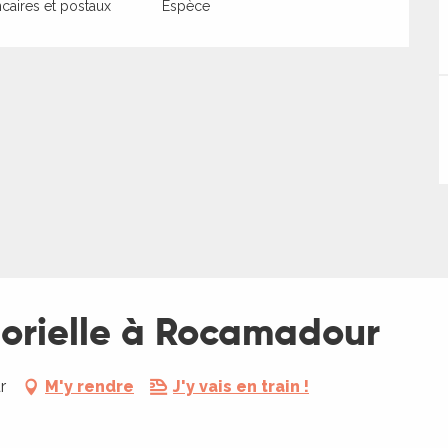
aires et postaux
Espèce
sorielle à Rocamadour
r
M'y rendre
J'y vais en train !