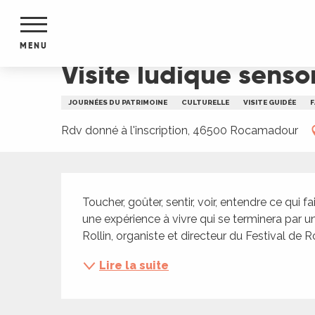
Aller
Accueil
Visite ludique sensorielle à Rocamadour
au
contenu
MENU
principal
Visite ludique sens
NTS
MENTS
JOURNÉES DU PATRIMOINE
CULTURELLE
VISITE GUIDÉE
F
S
URS
Rdv donné à l'inscription, 46500 Rocamadour
Description
du Lot
Toucher, goûter, sentir, voir, entendre ce qui fait
dans
une expérience à vivre qui se terminera par 
s le
Rollin, organiste et directeur du Festival de 
Lire la suite
e