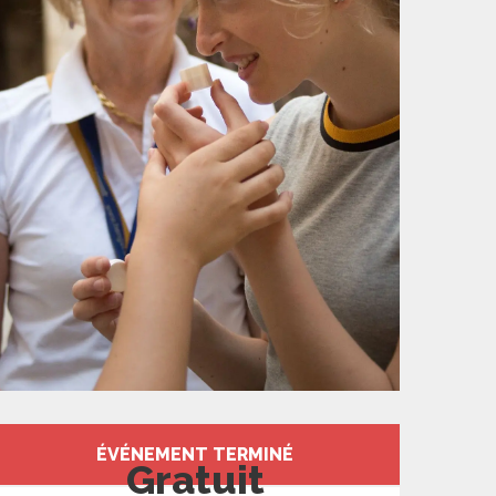
Ouverture et coord
ÉVÉNEMENT TERMINÉ
Gratuit