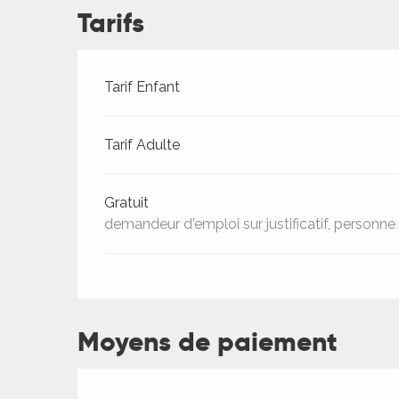
ches,
Tarifs
 et
car
ues
Tarifs 2026
Tarif Enfant
a
Tarif Adulte
ents
es
Gratuit
ents
demandeur d'emploi sur justificatif, personn
es
ités
ames
piste
Moyens de paiement
 faire