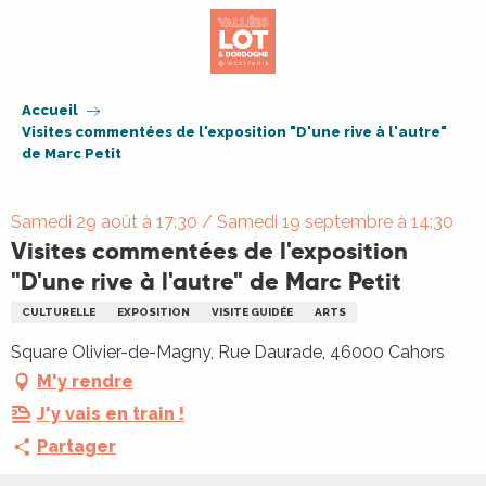
Aller
au
contenu
principal
Accueil
Visites commentées de l'exposition "D'une rive à l'autre"
de Marc Petit
Samedi 29 août à 17:30 / Samedi 19 septembre à 14:30
Visites commentées de l'exposition
"D'une rive à l'autre" de Marc Petit
CULTURELLE
EXPOSITION
VISITE GUIDÉE
ARTS
Square Olivier-de-Magny, Rue Daurade, 46000 Cahors
M'y rendre
J'y vais en train !
Partager