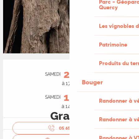
Parc - Géoparc
Quercy
Les vignobles d
Patrimoine
Produits du ter
Ouverture et coordonnées
29
SAMEDI
AOÛT
Bouger
à 17:30
19
SAMEDI
SEPTEMBRE
Randonner à v
à 14:30
Gratuit
Randonner à vé
05 65 20 88
▒▒
Randonner à V