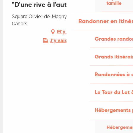
famille
"D'une rive à l'autre" de Marc Petit
Square Olivier-de-Magny, Rue Daurade, 46000
Randonner en itiné
Cahors
M'y rendre
Grandes rando
J'y vais en train !
Grands itinérai
Randonnées à c
Le Tour du Lot 
Hébergements 
Hébergemen