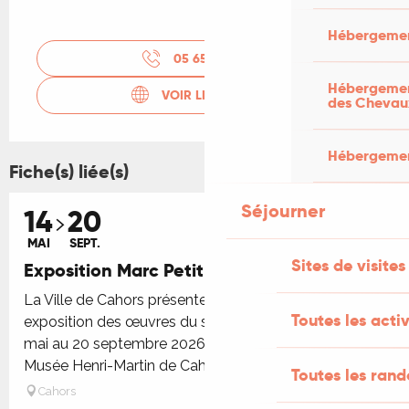
Hébergemen
05 65 20 88
▒▒
Hébergement
VOIR LES SITES WEB
des Chevau
Hébergement
Fiche(s) liée(s)
Séjourner
14
20
MAI
SEPT.
Sites de visites
Exposition Marc Petit : D'une rive à l'autre
La Ville de Cahors présente une importante
Toutes les activ
exposition des œuvres du sculpteur Marc Petit du 14
mai au 20 septembre 2026. Vingt ans après celles du
Musée Henri-Martin de Cahors...
Toutes les ran
Cahors