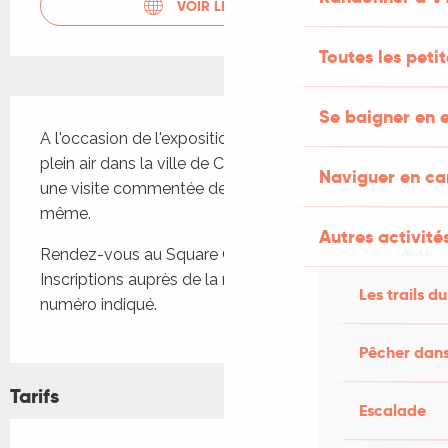
VOIR LES SITES WEB
Toutes les peti
Description
Se baigner en e
A l'occasion de l'exposition "D'une rive à l'autre" en 
plein air dans la ville de Cahors, venez assister à 
Naviguer en c
une visite commentée des œuvres par l'artiste lui-
même.
Autres activités
Rendez-vous au Square Olivier-de-Magny. 
Inscriptions auprès de la maison du patrimoine au 
Les trails du
numéro indiqué.
Pêcher dans
Tarifs
Escalade