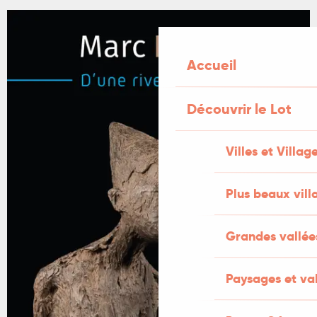
Accueil
Découvrir le Lot
Villes et Villag
Plus beaux vill
Grandes vallée
Paysages et val