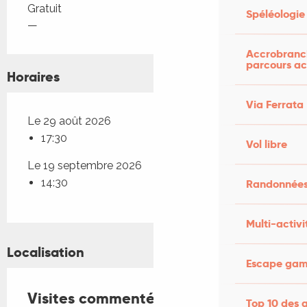
Tarifs 2026
Gratuit
Spéléologie
—
Accrobranch
parcours ac
Horaires
Via Ferrata
Le 29 août 2026
17:30
Vol libre
Le 19 septembre 2026
14:30
Randonnées
Multi-activi
Localisation
Escape game
Visites commentées de l'exposition
Top 10 des a