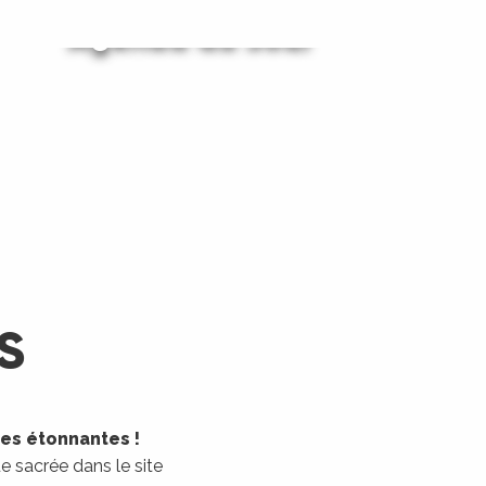
Agenda du Jour
Agenda du Week-End
LIRE LA SUITE
LIRE LA SUITE
S
les étonnantes !
 sacrée dans le site