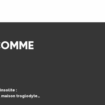
LIRE LA SUITE
 COMME
nsolite :
e, maison troglodyte…