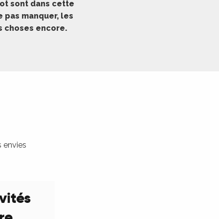
ot sont dans cette
ne pas manquer, les
es choses encore.
s envies
vités
ure