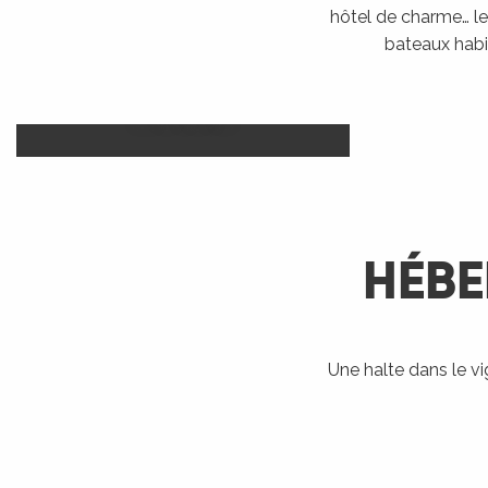
hôtel de charme… le 
bateaux habi
Camp
Hôtels
LIRE LA SUITE
HÉBE
R
ts
Une halte dans le v
Bateaux
Accueil Vélo
Ra
habitables
rs
LIRE LA SUITE