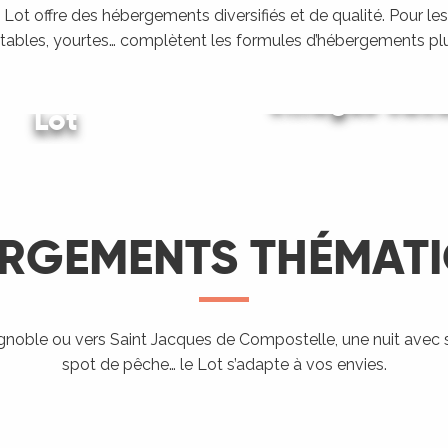
Lot offre des hébergements diversifiés et de qualité. Pour les
tables, yourtes… complètent les formules d’hébergements plu
ing dans le
Villages vac
Lot
Gîtes et locations
LIRE LA SUITE
LIRE LA SUITE
LIRE LA SUITE
RGEMENTS THÉMAT
Hébergement
proposant
l’accueil des
ignoble ou vers Saint Jacques de Compostelle, une nuit avec 
Aires de
Hé
spot de pêche… le Lot s’adapte à vos envies.
ndo Etape
Chevaux
campings-car
ra
LIRE LA SUITE
LIRE LA SUITE