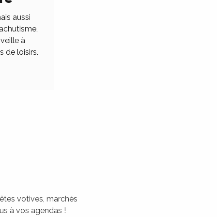
ais aussi
rachutisme,
veille à
 de loisirs.
 fêtes votives, marchés
tous à vos agendas !