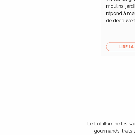
moulins, jardi
répond à merv
de découver
LIRE LA
Le Lot illumine les sa
gourmands, trails s