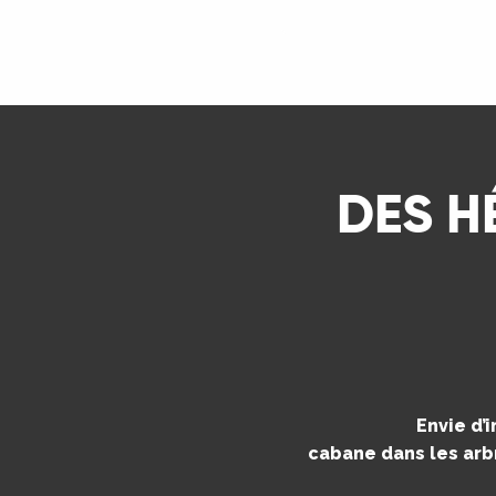
ns
LIRE LA SUITE
ue
DES H
Envie d’
cabane dans les arbr