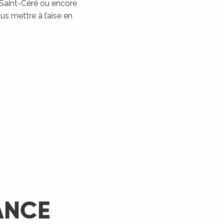
 Saint-Céré ou encore
Les Montgolfiades à
s mettre à l’aise en
Rocamadour
Rocamadour
LIRE LA SUITE
ANCE