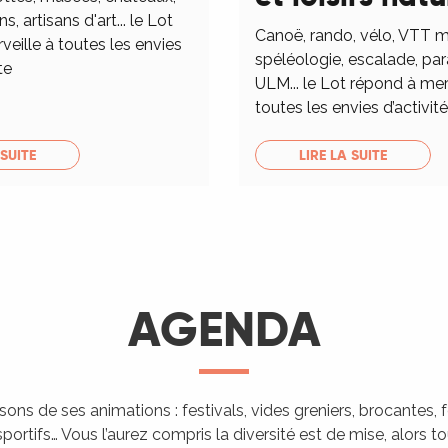
ns, artisans d'art... le Lot
Canoë, rando, vélo, VTT m
eille à toutes les envies
spéléologie, escalade, pa
te
ULM... le Lot répond à mer
toutes les envies d’activités
 SUITE
LIRE LA SUITE
AGENDA
isons de ses animations : festivals, vides greniers, brocantes,
portifs… Vous l’aurez compris la diversité est de mise, alors 