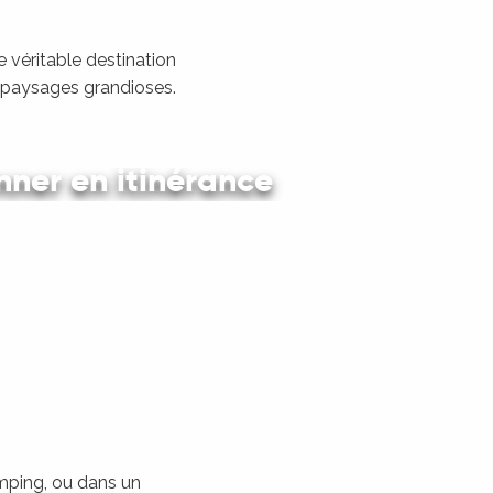
 véritable destination
s paysages grandioses.
ner en itinérance
 en car et en train
amping, ou dans un