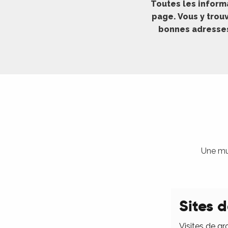
Toutes les inform
ches,
page. Vous y trouv
 et
bonnes adresses 
car
ues
a
ents
es
ents
es
ités
Une mul
ames
piste
Sites d
 faire
Visites de gr