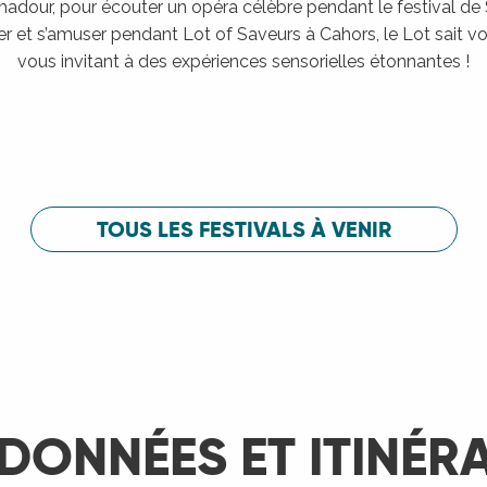
adour, pour écouter un opéra célèbre pendant le festival de
er et s’amuser pendant Lot of Saveurs à Cahors, le Lot sait vou
vous invitant à des expériences sensorielles étonnantes !
Festival de Saint-Céré
c
Festival de 
LIRE LA SUITE
LIRE LA SUITE
TOUS LES FESTIVALS À VENIR
DONNÉES ET ITINÉR