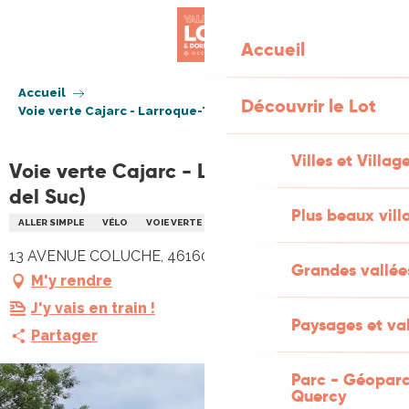
Aller
au
Accueil
contenu
principal
Accueil
Découvrir le Lot
Voie verte Cajarc - Larroque-Toirac (Mas del Suc)
Villes et Villag
Voie verte Cajarc - Larroque-Toirac (Mas
del Suc)
Plus beaux vill
ALLER SIMPLE
VÉLO
VOIE VERTE
13 AVENUE COLUCHE, 46160 Cajarc
Grandes vallée
M'y rendre
J'y vais en train !
Paysages et val
Partager
Parc - Géoparc
Quercy