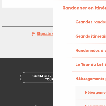
Randonner en itiné
Grandes rando
Signaler une erreur
Grands itinérai
Randonnées à c
Le Tour du Lot 
CONTACTER UN OFFICE DE
Hébergements 
TOURISME
Hébergemen