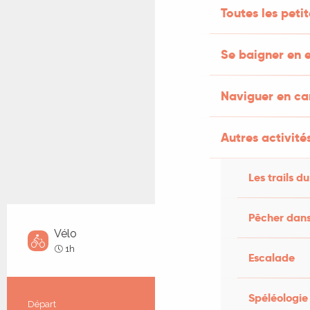
Toutes les peti
Se baigner en e
Naviguer en c
Autres activités
Les trails du
Pêcher dans
Vélo
Très facile
1h
Escalade
Spéléologie
Informations pratiques
Départ
Cajarc