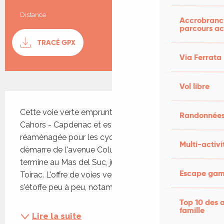
Distance
9.7 km
Accrobranch
parcours ac
Documentation
TRACÉ GPX
SECTI
Via Ferrata
Vol libre
Description
Cette voie verte emprunte l'ancienne voie ferrée 
Randonnées
Cahors - Capdenac et est entièrement 
réaménagée pour les cyclistes et piétons. Elle 
Multi-activi
démarre de l'avenue Coluche à Cajarc et se 
termine au Mas del Suc, juste avant Larroque-
Escape game
Toirac. L'offre de voies vertes le long du Lot 
s'étoffe peu à peu, notamment...
Top 10 des a
famille
Lire la suite