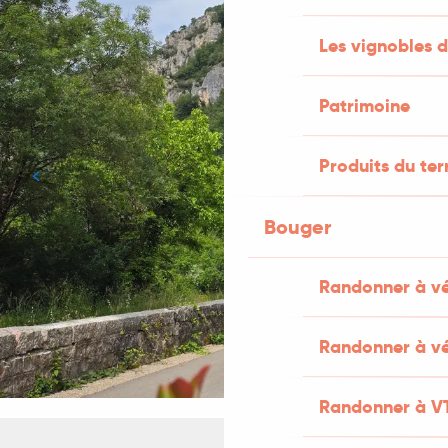
Les vignobles d
Patrimoine
Produits du ter
Bouger
Randonner à v
Randonner à vé
Randonner à V