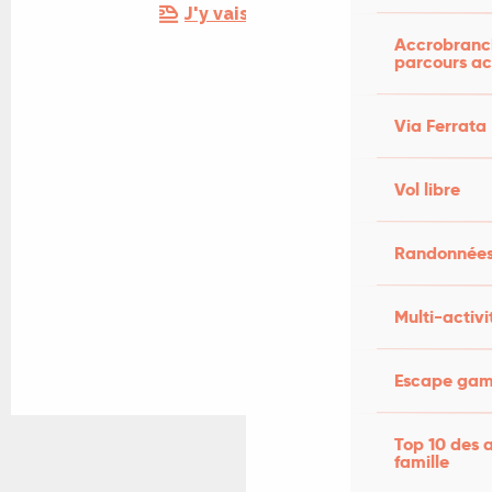
J'y vais en train !
Accrobranch
parcours ac
Via Ferrata
Vol libre
Randonnées
Multi-activi
Escape game
Top 10 des a
famille