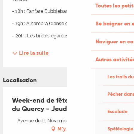
Toutes les peti
- 18h : Fanfare Bubbleband46
Se baigner en e
- 19h : Alhambra (danse orientale tribal)
- 20h : Les brebis égarées
Naviguer en c
Lire la suite
Autres activités
Les trails du
Localisation
Pêcher dans
Week-end de fête du Restaurant
du Quercy - Jeudi
Escalade
Avenue du 11 Novembre 1918, 46500 Gramat
Spéléologie
M'y rendre