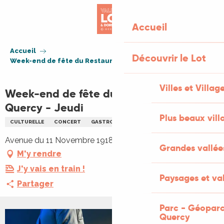
Aller
au
Accueil
contenu
principal
Accueil
Découvrir le Lot
Week-end de fête du Restaurant du Quercy - Jeudi
Villes et Villag
Week-end de fête du Restaurant du
Quercy - Jeudi
Plus beaux vill
CULTURELLE
CONCERT
GASTRONOMIE
MUSIQUE
Avenue du 11 Novembre 1918, 46500 Gramat
Grandes vallée
M'y rendre
J'y vais en train !
Paysages et val
Partager
Parc - Géoparc
Quercy