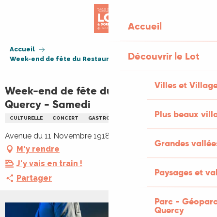
Aller
au
Accueil
contenu
principal
Accueil
Découvrir le Lot
Week-end de fête du Restaurant du Quercy - Samedi
Villes et Villag
Week-end de fête du Restaurant du
Quercy - Samedi
Plus beaux vill
CULTURELLE
CONCERT
GASTRONOMIE
MUSIQUE
Avenue du 11 Novembre 1918, 46500 Gramat
Grandes vallée
M'y rendre
J'y vais en train !
Paysages et val
Partager
Parc - Géoparc
Quercy