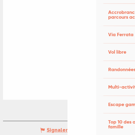
Accrobranch
parcours ac
Via Ferrata
Vol libre
Randonnées
Multi-activi
Escape game
Top 10 des a
famille
Signaler une erreur