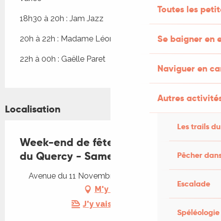
Toutes les peti
18h30 à 20h : Jam Jazz
Se baigner en e
20h à 22h : Madame Léon
22h à 00h : Gaëlle Paret
Naviguer en c
Autres activités
Localisation
Les trails du
Week-end de fête du Restaurant
du Quercy - Samedi
Pêcher dans
Avenue du 11 Novembre 1918, 46500 Gramat
Escalade
M'y rendre
J'y vais en train !
Spéléologie