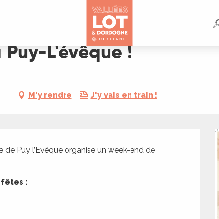
 Puy-L'évêque !
M'y rendre
J'y vais en train !
le de Puy l’Evêque organise un week-end de 
 fêtes :