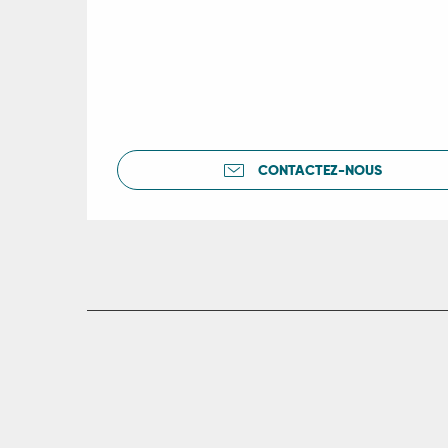
CONTACTEZ-NOUS
R
ts
rs
ns