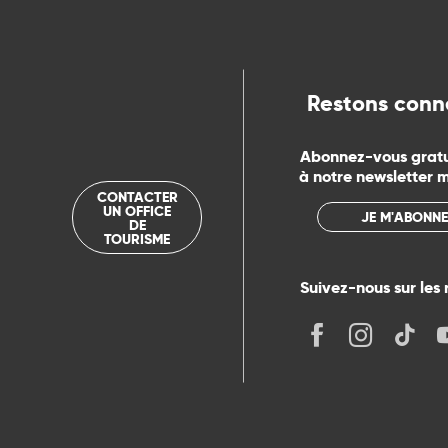
ue
Restons conn
Abonnez-vous grat
à notre newsletter 
CONTACTER
UN OFFICE
JE M'ABONNE
DE
TOURISME
Suivez-nous sur les 
its
r