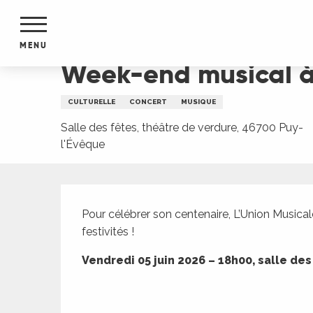
Aller
Accueil
Week-end musical à Puy-L'évêque !
au
contenu
MENU
principal
Week-end musical à
NTS
MENTS
CULTURELLE
CONCERT
MUSIQUE
S
URS
Salle des fêtes, théâtre de verdure, 46700 Puy-
l'Évêque
Description
du Lot
dans
Pour célébrer son centenaire, L’Union Musica
s le
festivités !
Vendredi 05 juin 2026 – 18h00, salle des
e