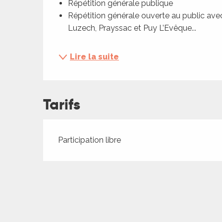
Répétition générale publique
ches,
Répétition générale ouverte au public avec
 et
Luzech, Prayssac et Puy L’Evêque...
car
ues
Lire la suite
a
ents
Tarifs
es
ents
es
ités
Tarifs 2026
Participation libre
ames
piste
 faire