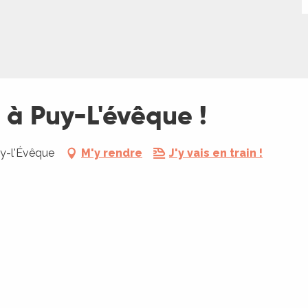
à Puy-L'évêque !
uy-l'Évêque
M'y rendre
J'y vais en train !