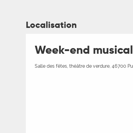
Localisation
ages
Week-end musical 
es
Salle des fêtes, théâtre de verdure, 46700 P
es