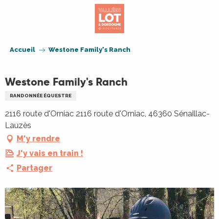
Aller
au
contenu
principal
Accueil
Westone Family's Ranch
Westone Family's Ranch
RANDONNÉE ÉQUESTRE
2116 route d'Orniac 2116 route d'Orniac, 46360 Sénaillac-
Lauzès
M'y rendre
J'y vais en train !
Partager