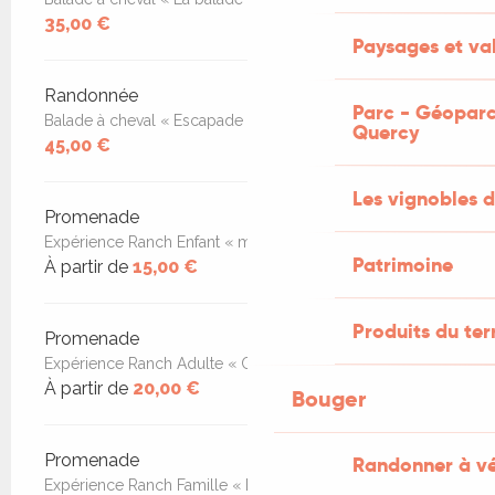
35,00 €
Paysages et val
Randonnée
Parc - Géoparc
Balade à cheval « Escapade équestre »
Quercy
45,00 €
Les vignobles d
Promenade
Expérience Ranch Enfant « mon poney et moi »
Patrimoine
À partir de
15,00 €
Produits du ter
Promenade
Expérience Ranch Adulte « Connexion avec le cheval »
À partir de
20,00 €
Bouger
Promenade
Randonner à v
Expérience Ranch Famille « En famille au ranch »