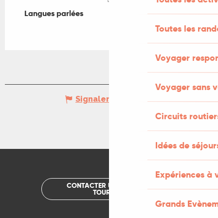
Langues parlées
Langues parlées
Toutes les ran
Voyager respo
Voyager sans v
Signaler une erreur
Circuits routier
Idées de séjou
Expériences à 
CONTACTER UN OFFICE DE
TOURISME
Grands Evènem