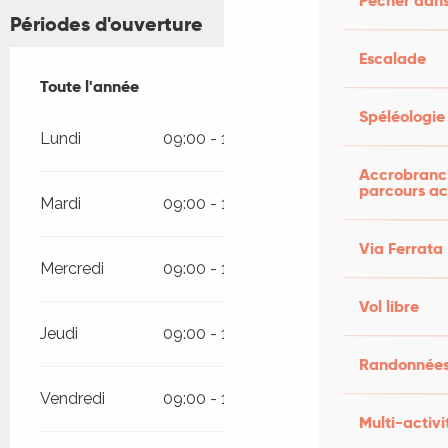
Pêcher dans
Périodes d'ouverture
Escalade
Toute l'année
Toute l'année
Spéléologie
Lundi
09:00 - 19:00
Accrobranch
parcours ac
Mardi
09:00 - 19:00
Via Ferrata
Mercredi
09:00 - 19:00
Vol libre
Jeudi
09:00 - 19:00
Randonnées
Vendredi
09:00 - 19:00
Multi-activi