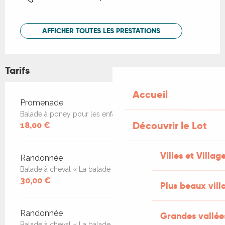
AFFICHER TOUTES LES PRESTATIONS
Tarifs
Accueil
Tarifs 2026
Promenade
Balade à poney pour les enfants à partir de 3 ans
Découvrir le Lot
18,00 €
Villes et Villag
Randonnée
Balade à cheval « La balade du Moulin«
30,00 €
Plus beaux vill
Randonnée
Grandes vallée
Balade à cheval « La balade du Lac »