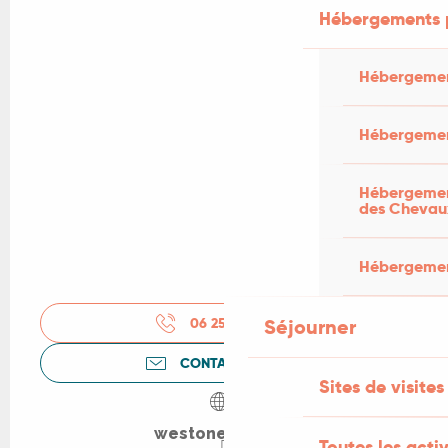
Hébergements 
Hébergemen
Hébergemen
Hébergement
des Chevau
Hébergement
06 25 54 04
▒▒
Séjourner
CONTACTEZ-NOUS
Sites de visites
westoneranch.fr
Toutes les activ