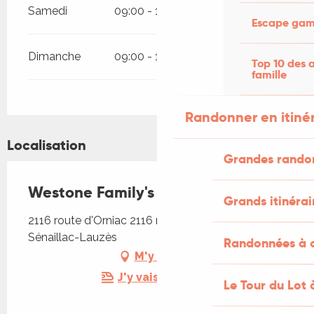
Samedi
09:00 - 19:00
Escape game
Dimanche
09:00 - 19:00
Top 10 des a
famille
Randonner en itiné
Localisation
Grandes rando
Westone Family's Ranch
Grands itinérai
2116 route d'Orniac 2116 route d'Orniac, 46360
Sénaillac-Lauzès
Randonnées à c
M'y rendre
J'y vais en train !
Le Tour du Lot 