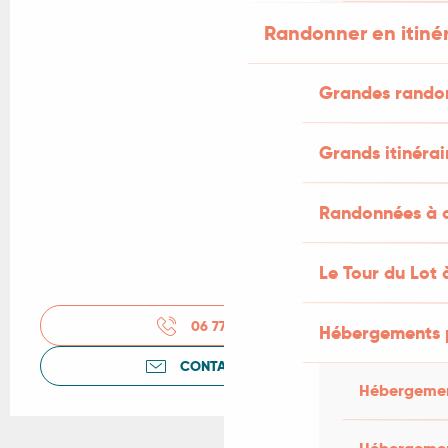
Randonner en itiné
Grandes rando
Grands itinérai
Randonnées à c
Le Tour du Lot 
06 77 39 73
▒▒
Hébergements 
CONTACTEZ-NOUS
Hébergemen