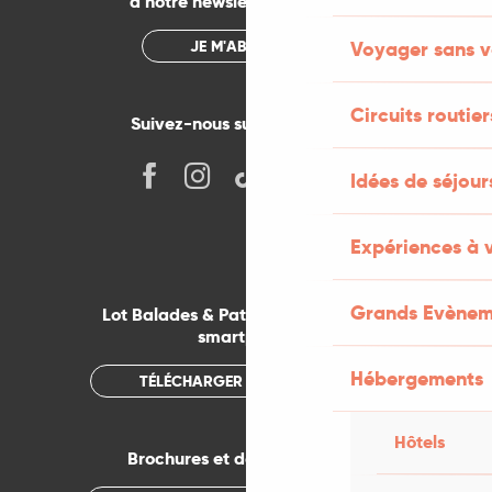
à notre newsletter mensuelle
JE M'ABONNE
Voyager sans v
Circuits routier
Suivez-nous sur les réseaux !
Idées de séjou
Expériences à 
Grands Evènem
Lot Balades & Patrimoines sur votre
smartphone
Hébergements
TÉLÉCHARGER L'APPLICATION
Hôtels
Brochures et documentations