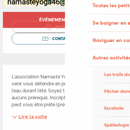
Toutes les peti
Ouverture et coordonnées
ÉVÉNEMENT TERMINÉ
Se baigner en e
06 77 39 73
▒▒
CONTACTEZ-NOUS
Naviguer en c
Autres activités
Description
Les trails du
L'association Namaste Yoga 46 vous propose de 
venir vous détendre en pratiquant le Yoga au fil de 
l'eau durant l'été. Soyez tous les bienvenus, 
Pêcher dans
aucuns prérequis. Inscription nécessaire. Un tapis 
peut vous être prêté (prévenir lors de l'inscription).
Escalade
Lire la suite
Spéléologie