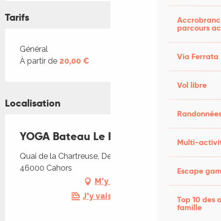
Tarifs
Accrobranch
parcours ac
Tarifs 2026
Général
Via Ferrata
À partir de
20,00 €
Vol libre
Localisation
Randonnées
YOGA Bateau Le Fénelon
Multi-activi
Quai de la Chartreuse, Derrière le restaurant,
46000 Cahors
Escape game
M'y rendre
J'y vais en train !
Top 10 des a
famille