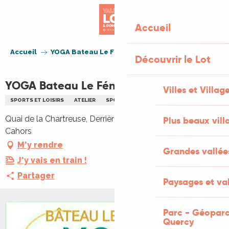
Aller
au
Accueil
contenu
principal
Accueil
YOGA Bateau Le Fénelon
Découvrir le Lot
YOGA Bateau Le Fénelon
Villes et Villag
SPORTS ET LOISIRS
ATELIER
SPORT
Quai de la Chartreuse, Derrière le restaurant, 46000
Plus beaux vill
Cahors
M'y rendre
Grandes vallée
J'y vais en train !
Partager
Paysages et val
Parc - Géoparc
Quercy