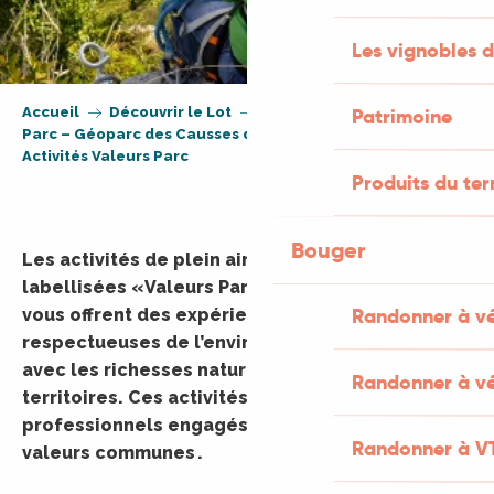
Les vignobles d
Accueil
Découvrir le Lot
Patrimoine
Parc – Géoparc des Causses du Quercy
Activités Valeurs Parc
Produits du ter
Bouger
​Les activités de plein air et sportives
labellisées « Valeurs Parc naturel régional »
Randonner à v
vous offrent des expériences authentiques et
respectueuses de l’environnement, en harmonie
avec les richesses naturelles et culturelles des
Randonner à vé
territoires. Ces activités sont proposées par des
professionnels engagés qui partagent des
Randonner à V
valeurs communes .