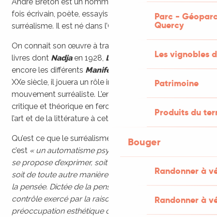
André Breton est un homme amoureux des mots, à la
fois écrivain, poète, essayiste et théoricien du
Parc - Géoparc
Quercy
surréalisme. Il est né dans l’Orne, le 19 février 1896.
On connait son œuvre à travers quelques uns de ses
Les vignobles d
livres dont
Nadja
en 1928,
L’Amour fou
en 1937, ou
encore les différents
Manifestes du surréalisme
. Au
XXe siècle, il jouera un rôle important de chef de file du
Patrimoine
mouvement surréaliste. L’ensemble de son œuvre
critique et théorique en feront une figure majeure de
Produits du ter
l’art et de la littérature à cette époque.
Qu’est ce que le surréalisme ? Selon le dictionnaire,
Bouger
c’est
« un automatisme psychique pur, par lequel on
se propose d’exprimer, soit verbalement, soit par écrit,
Randonner à v
soit de toute autre manière, le fonctionnement réel de
la pensée. Dictée de la pensée, en l’absence de tout
contrôle exercé par la raison, en dehors de toute
Randonner à vé
préoccupation esthétique ou morale. »