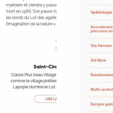
mariniers et viendra y passer tous ses étés jusqu’à sa
mort en 1966. Son passe-temps favori : ramasser sur
Spéléologie
les bords du Lot des agates, qu’il appelait « fruits de
l’imagination de la nature ».
Accrobranch
parcours ac
Via Ferrata
Vol libre
Saint-Cirq-Lapopie
Randonnées
Classé Plus beau Village de France mais aussi élu
comme le village préféré des français, Saint-Cirq-
Lapopie domine le Lot sur son éperon rocheux.
Multi-activi
LIRE LA SUITE
Escape game