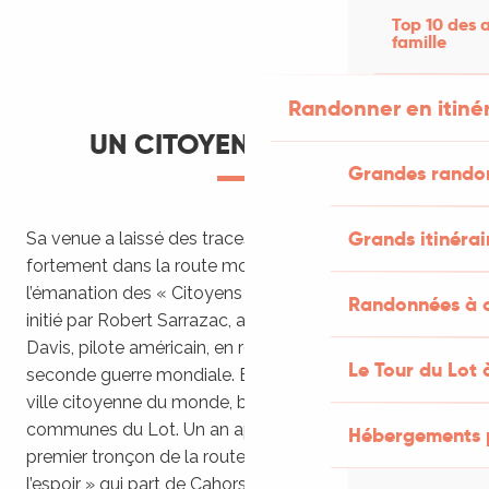
Top 10 des a
famille
Randonner en itiné
UN CITOYEN DU MONDE
Grandes rando
Grands itinérai
Sa venue a laissé des traces : Il s’impliquera très
fortement dans la route mondiale n°1. Ce projet est
l’émanation des « Citoyens du monde », mouvement
Randonnées à c
initié par Robert Sarrazac, ancien résistant et Gary
Davis, pilote américain, en réaction aux horreurs de la
Le Tour du Lot 
seconde guerre mondiale. En 1949, Cahors se déclare
ville citoyenne du monde, bientôt suivie par 239
communes du Lot. Un an après est inauguré le
Hébergements 
premier tronçon de la route mondiale, « route de
l’espoir » qui part de Cahors jusqu’à Saint-Cirq-Lapopie