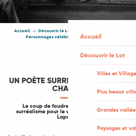
Accueil
Découvrir le Lot
Ils aiment le Lot
Accueil
Personnages célèbres
André Breton
Découvrir le Lot
Villes et Villag
UN POÈTE SURRÉALISTE SOUS LE
CHARME
Plus beaux vill
Le coup de foudre du chef de file du
Grandes vallée
surréalisme pour le village de Saint-Cirq
Lapopie.
Paysages et val