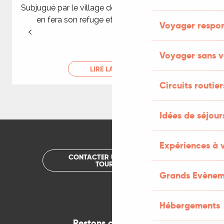
Subjugué par le village des Arques, Ossip Zadkine
en fera son refuge et son lieu de création.
Voyager respo
Voyager sans v
LIRE LA SUITE
Circuits routier
Idées de séjou
Expériences à 
CONTACTER UN OFFICE DE
TOURISME
Grands Evènem
Hébergements
Restons connectés