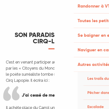
Randonner à V
Toutes les peti
SON PARADIS C'EST SAINT-
Se baigner en e
CIRQ-LAPOPIE
Naviguer en c
C’est en venant participer au rassemblement organisé
Autres activités
par les « Citoyens du Monde » en 1950 à Cahors, que
le poète surréaliste tombe sous le charme de Saint-
Les trails du
Cirq Lapopie. Il écrira ici :
Pêcher dans
J’ai cessé de me désirer ailleurs.
Escalade
Il achète place du Carrol une ancienne auberge de