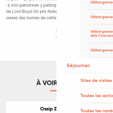
Hébergemen
: 5 000 personnes y participent et écoutent le discours
de Lord Boyd Orr, prix Nobel de la Paix. Aujourd’hui
Hébergemen
seules des bornes de cette route existent toujours…
Hébergement
des Chevau
Hébergement
Séjourner
Sites de visites
À VOIR AUSSI
Toutes les activ
Ossip Zadkine
Toutes les ran