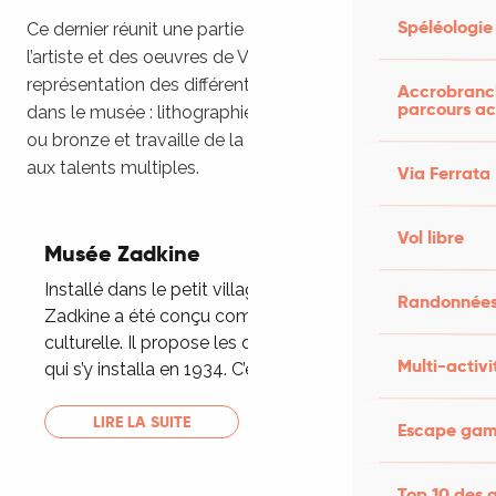
Spéléologie
Ce dernier réunit une partie des oeuvres majeures de
l’artiste et des oeuvres de Valentine Prax. Il y a une
représentation des différents savoirs-faire de Zadkine
Accrobranch
parcours ac
dans le musée : lithographie, sculpture de pierre, bois
ou bronze et travaille de la terre également. Un artiste
aux talents multiples.
Via Ferrata
Vol libre
Musée Zadkine
Installé dans le petit village des Arques, le musée
Randonnées
Zadkine a été conçu comme un centre de vie
culturelle. Il propose les œuvres d’Ossip Zadkine
Multi-activi
qui s’y installa en 1934. C’est...
LIRE LA SUITE
Escape game
Top 10 des a