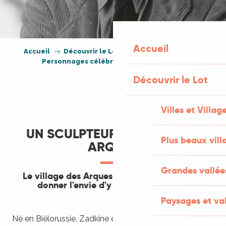
Accueil
Accueil
Découvrir le Lot
Ils aiment le Lot
Personnages célèbres
Ossip Zadkine
Découvrir le Lot
Villes et Villag
UN SCULPTEUR CUBISTE AUX
Plus beaux vill
ARQUES
Grandes vallée
Le village des Arques a su le charmer et lui
donner l'envie d'y pratiquer son art.
Paysages et val
Né en Biélorussie, Zadkine est considéré comme l’un