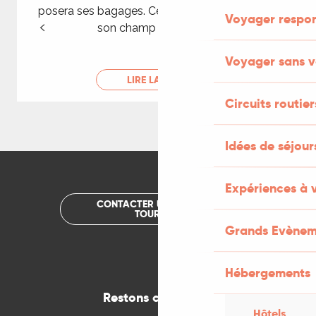
posera ses bagages. Ce lieu deviendra pour lui
Voyager respo
son champ de création.
Voyager sans v
LIRE LA SUITE
Circuits routier
Idées de séjou
Expériences à 
CONTACTER UN OFFICE DE
TOURISME
Grands Evènem
Hébergements
Restons connectés
Hôtels