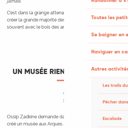
Randonner à V
jamais.
C’est dans la grange attenante à la maison qu’il va
Toutes les peti
créer la grande majorité des œuvres les plus célèbres,
souvent avec le bois des arbres du Quercy.
Se baigner en e
Naviguer en c
Autres activités
UN MUSÉE RIEN QUE POUR LUI
Les trails du
Pêcher dans
Ossip Zadkine demande dans son testament, que soit
Escalade
créé un musée aux Arques.