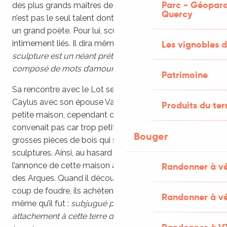
Parc - Géoparc
des plus grands maîtres de la sculpture
cubiste
. Ce
Quercy
n’est pas le seul talent dont il dispose, c’est également
un grand poète. Pour lui, sculpture et poésie étaient
intimement liés. Il dira même : «
Le langage de la
Les vignobles d
sculpture est un néant prétentieux s’il n’est pas
composé de mots d’amour et de poésie. »
Patrimoine
Sa rencontre avec le Lot se fait en 1934. Il vivait à
Caylus avec son épouse Valentine Prax dans une
Produits du ter
petite maison, cependant cette dernière ne lui
convenait pas car trop petite pour accueillir les
Bouger
grosses pièces de bois qui serviraient de base à ses
sculptures. Ainsi, au hasard de ses lectures, il voit
l’annonce de cette maison à vendre dans le village
Randonner à v
des Arques. Quand il découvre le village c’est un vrai
coup de foudre, ils achètent la maison. L’histoire dira
Randonner à vé
même qu’il fut :
subjugué par les lieux, son
attachement à cette terre du Quercy ne se démentira