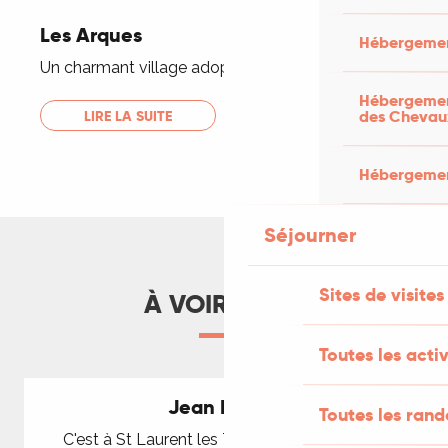
Les Arques
Hébergemen
Un charmant village adopté par Ossip Zadkine
Hébergement
des Chevau
LIRE LA SUITE
Hébergement
Séjourner
Sites de visites
À VOIR AUSSI
Toutes les activ
Jean Lurçat
Toutes les ran
C'est à St Laurent les Tours que Jean Lurçat