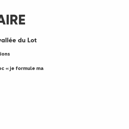
AIRE
allée du Lot
gions
oc « je formule ma