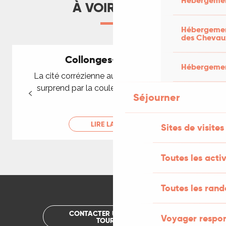
Hébergemen
À VOIR AUSSI
Hébergement
des Chevau
Collonges-la-Rouge
Hébergement
La cité corrézienne aux vingt cinq tours qui
surprend par la couleur rouge des pierres.
Séjourner
LIRE LA SUITE
Sites de visites
Toutes les activ
Toutes les ran
CONTACTER UN OFFICE DE
Voyager respo
TOURISME