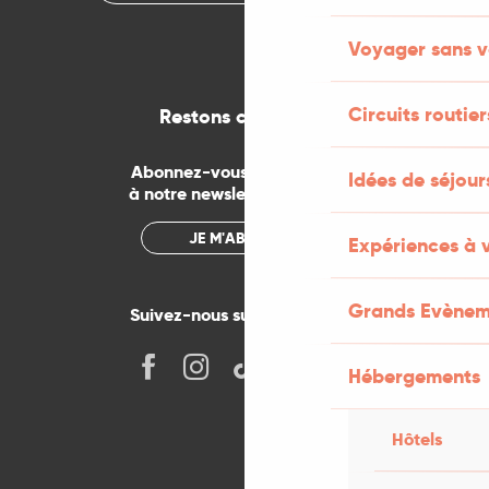
Voyager sans v
Circuits routier
Restons connectés
Abonnez-vous gratuitement
Idées de séjou
à notre newsletter mensuelle
JE M'ABONNE
Expériences à 
Grands Evènem
Suivez-nous sur les réseaux !
Hébergements
Hôtels