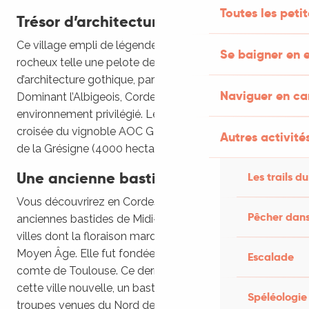
Toutes les peti
Trésor d’architecture gothique
Ce village empli de légendes s’enroule sur son éperon
Se baigner en e
rocheux telle une pelote de pierre. Un trésor
d’architecture gothique, parmi les plus précieux.
Naviguer en c
Dominant l’Albigeois, Cordes-sur-Ciel vit dans un
environnement privilégié. Le village se situe à la
croisée du vignoble AOC Gaillac et de l’immense forêt
Autres activités
de la Grésigne (4000 hectares).
Une ancienne bastide
Les trails du
Vous découvrirez en Cordes-sur-Ciel l’une des plus
Pêcher dans
anciennes bastides de Midi-Pyrénées, une de ces
villes dont la floraison marqua la région durant le
Moyen Âge. Elle fut fondée en 1222 par Raimond VII,
Escalade
comte de Toulouse. Ce dernier souhaitait ériger, avec
cette ville nouvelle, un bastion contre l’avancée des
Spéléologie
troupes venues du Nord de la France pour éliminer les