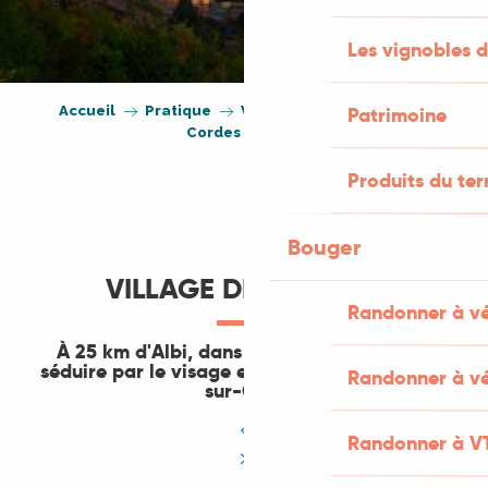
Les vignobles d
Accueil
Pratique
Visites aux alentours
Patrimoine
Cordes sur Ciel
Produits du ter
Bouger
VILLAGE DE LÉGENDE
Randonner à v
À 25 km d'Albi, dans le Tarn, laissez-vous
séduire par le visage enchanteur de Cordes-
Randonner à vé
sur-Ciel.
Randonner à V