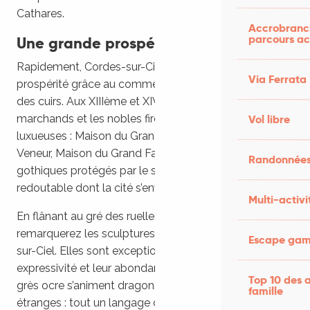
Cathares.
Accrobranch
parcours ac
Une grande prospérité
Rapidement, Cordes-sur-Ciel connut une grande
Via Ferrata
prospérité grâce au commerce des draps, des soies et
des cuirs. Aux XIIIème et XIVème siècles, les
marchands et les nobles firent bâtir des demeures
Vol libre
luxueuses : Maison du Grand Ecuyer, Maison du Grand
Veneur, Maison du Grand Fauconnier, et autres palais
Randonnées
gothiques protégés par le système de fortifications
redoutable dont la cité s’enveloppa.
Multi-activi
En flânant au gré des ruelles escarpées, vous
remarquerez les sculptures des maisons de Cordes-
Escape game
sur-Ciel. Elles sont exceptionnelles par leur
expressivité et leur abondance. Sur les façades de
Top 10 des a
grès ocre s’animent dragons, animaux et personnages
famille
étranges : tout un langage dont la signification,