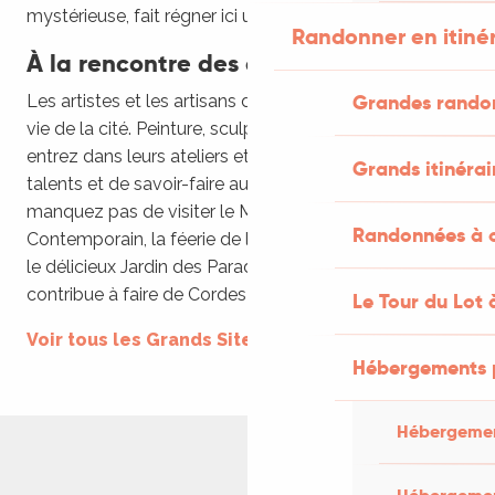
mystérieuse, fait régner ici un climat de légende.
Randonner en itiné
À la rencontre des artistes et artisans
Grandes rando
Les artistes et les artisans d’art font la réputation et la
vie de la cité. Peinture, sculpture, céramique, cuirs… :
entrez dans leurs ateliers et boutiques, riches de
Grands itinérai
talents et de savoir-faire authentiques. Enfin, ne
manquez pas de visiter le Musée d’Art Moderne et
Randonnées à c
Contemporain, la féerie de l’art du Sucre, sans oublier
le délicieux Jardin des Paradis dont la beauté
contribue à faire de Cordes-sur-Ciel un rêve éveillé.
Le Tour du Lot 
Voir tous les Grands Sites Occitanie
Hébergements 
Hébergemen