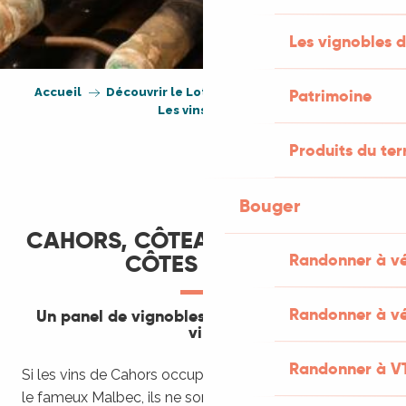
Les vignobles d
Accueil
Découvrir le Lot
Produits du terroir
Patrimoine
Les vins du Lot
Produits du ter
Bouger
CAHORS, CÔTEAUX DU QUERCY,
CÔTES DU LOT
Randonner à v
Randonner à vé
Un panel de vignobles pour une diversité de
vins
Randonner à V
Si les vins de Cahors occupent le haut de l’affiche avec
le fameux Malbec, ils ne sont pour autant pas les