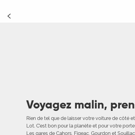
Idée de w
2 jours
Voyagez malin, prene
Rien de tel que de laisser votre voiture de côté et 
Lot. C’est bon pour la planète et pour votre portef
Les gares de Cahors, Figeac, Gourdon et Souillac