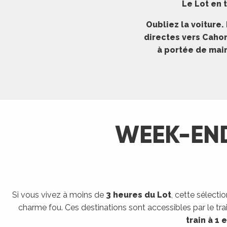
Le Lot en t
ches,
 et
Oubliez la voiture.
car
directes vers Cahor
ues
à portée de main
a
ents
es
ents
WEEK-EN
es
ités
ames
piste
Si vous vivez à moins de
3 heures du Lot
, cette sélect
 faire
charme fou. Ces destinations sont accessibles par le trai
train à 1 