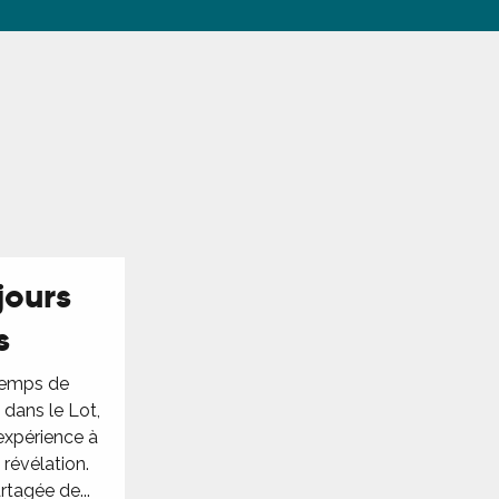
jours
s
 temps de
 dans le Lot,
expérience à
révélation.
tagée de...