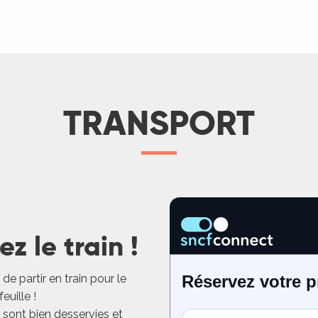
eek-end patrimoine et plein air
Escapade sans voiture
En train
LIRE LA SUITE
TRANSPORT
z le train !
de partir en train pour le
euille !
 sont bien desservies et