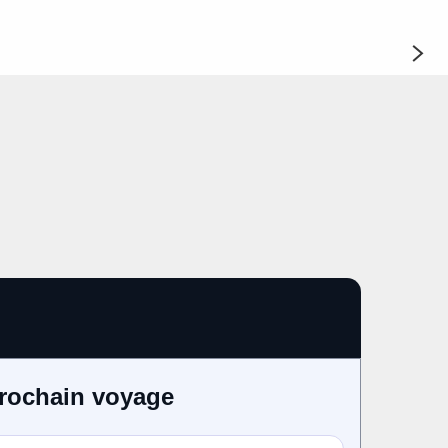
 à Gourdon
2 jour