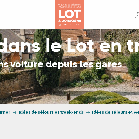
ans le Lot en t
s voiture depuis les gares
urner
Idées de séjours et week-ends
Idées de séjours et w