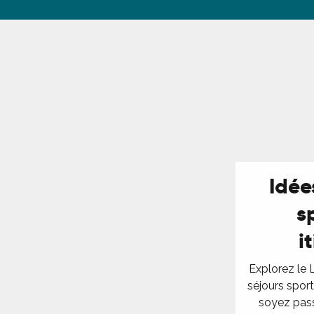
R
ts
rs
ns
Idée
s
ue
i
Explorez le 
séjours sport
soyez pas