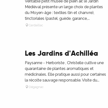
Véritable petit musée de plein air, le Jardin
rs
Médiéval présente un large choix de plantes
du Moyen-âge : textiles (lin et chanvre),
tinctoriales (pastel, guède, garance,...
ns
Cardaillac
ue
Les Jardins d'Achilléa
Paysanne - Herboriste , Christelle cultive une
quarantaine de plantes aromatiques et
médicinales. Elle pratique aussi pour certaines
la récolte sauvage responsable. Visite du...
Dégagnac