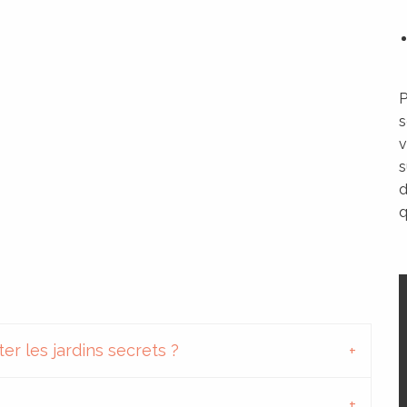
P
s
v
s
d
q
ter les jardins secrets ?