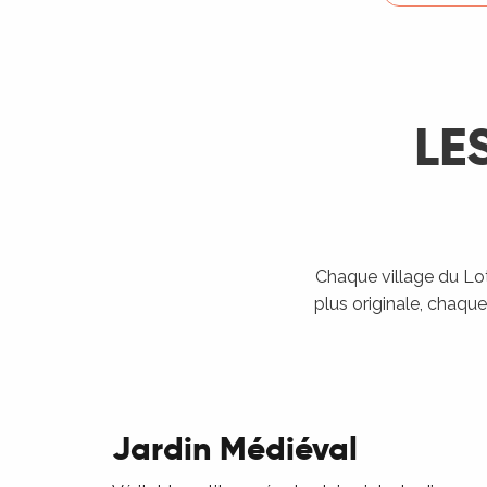
LE
Chaque village du Lot 
plus originale, chaque
R
Jardin Médiéval
ts