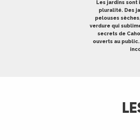
Les jardins sont 
ches,
pluralité. Des 
 et
pelouses sèches, 
car
verdure qui sublime
ues
secrets de Cahors
a
ouverts au public.
inc
ents
es
ents
es
ités
ames
LE
piste
 faire