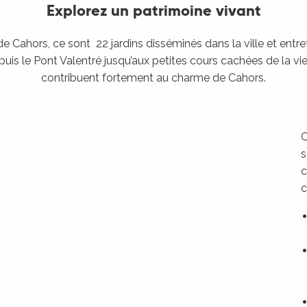
Explorez un patrimoine vivant
de Cahors, ce sont 22 jardins disséminés dans la ville et entr
s le Pont Valentré jusqu’aux petites cours cachées de la vieil
contribuent fortement au charme de Cahors.
C
s
c
c