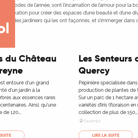
es périodes de l’année, sont l’incarnation de l’amour pour la bot
à l’innovation pour créer des espaces d’une beauté et d’une diver
elles des jardiniers qui les ont façonnés, et s’immerger dans d
ol
du
s du Château
Les Senteurs 
yrol
es et
Treyne
Quercy
ar
la
st entouré d'un grand
Pépinière spécialisée dans
é d'un jardin à la
production de plantes de t
arbres aux essences rares
Sur un parc de 1 hectare 
centenaires. Ainsi, qu'une
variétés d’iris (floraison en
e de 120...
collection de plus de 150...
Escamps
 SUITE
LIRE LA SUITE