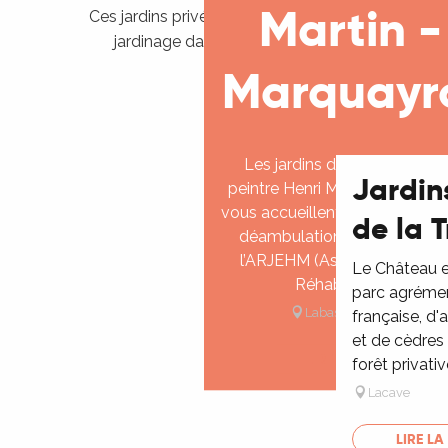
Martin -
Ces jardins privés, accessibles au public à certain
jardinage dans le Lot, où la tradition se mêle 
découvrir les histoires personn
Marquayr
Les jardins de la propriété 
Jardin
peintre Henri Martin à Marque
vous accueillent pour des visit
de la 
déambulations organisées p
l’ARJEHM (Association pour 
Le Château e
Réhabilitation...
parc agrément
Labastide-du-Vert
française, d'
et de cèdres 
LIRE LA SUITE
forêt privativ
Lacave
LIRE LA