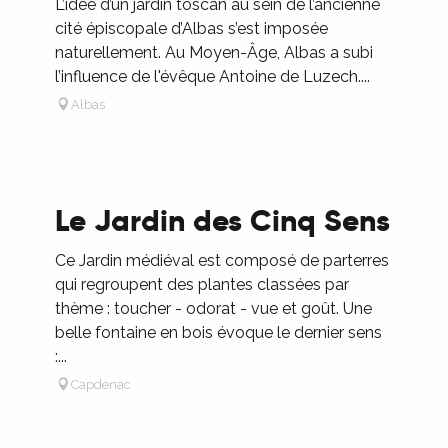
L’idée d’un jardin toscan au sein de l’ancienne
cité épiscopale d’Albas s’est imposée
naturellement. Au Moyen-Âge, Albas a subi
l’influence de l'évêque Antoine de Luzech....
Albas
Le Jardin des Cinq Sens
Ce Jardin médiéval est composé de parterres
qui regroupent des plantes classées par
thème : toucher - odorat - vue et goût. Une
belle fontaine en bois évoque le dernier sens
:...
Capdenac