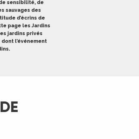
de sensibilité, de
ées sauvages des
titude d’écrins de
tte page les Jardins
res jardins privés
ns dont l’événement
ins.
 DE