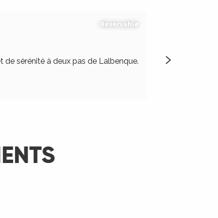
Réservable
Damien et Véroniq
et de sérénité à deux pas de Lalbenque.
MENTS