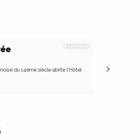
rée
Réservable
ynoise du 14ème siècle abrite l'Hôtel
L’Hôtel Le Quat
S