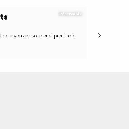
ts
Réservable
it pour vous ressourcer et prendre le
Situé dans une va