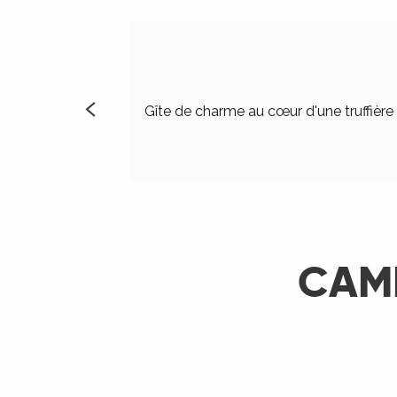
Gîte de charme au cœur d'une truffière
CAMP
R