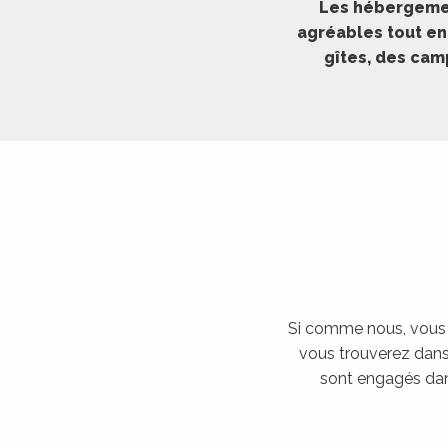
Les hébergemen
ches,
agréables tout en
 et
gîtes, des cam
car
ues
a
ents
es
ents
es
ités
ames
Si comme nous, vous 
piste
vous trouverez dans 
sont engagés da
 faire