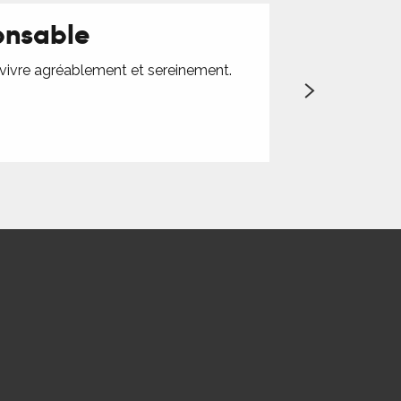
onsable
 vivre agréablement et sereinement.
Le Tarif bas carb