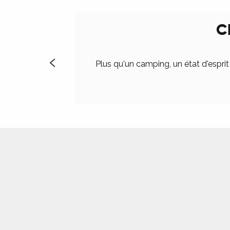
ts
C
rs
Plus qu'un camping, un état d'esprit
ns
ue