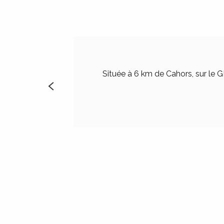
ages
es
es
Située à 6 km de Cahors, sur le 