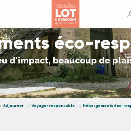
ments éco-resp
u d'impact, beaucoup de plai
Séjourner
Voyager responsable
Hébergements éco-res