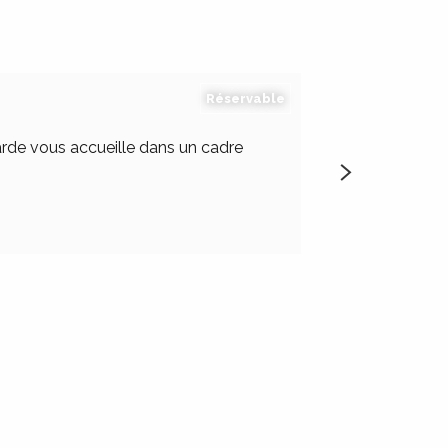
Réservable
arde vous accueille dans un cadre
Les propriétaire