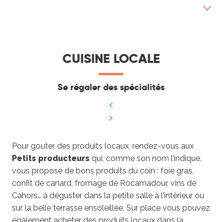
Cuisine locale
CUISINE LOCALE
Cuisine raffinée
Se régaler des spécialités
Pour manger tard
Où boire un verre le soir ?
FAQ
Pour gouter des produits locaux, rendez-vous aux
Petits producteurs
qui, comme son nom l’indique,
vous propose de bons produits du coin : foie gras,
confit de canard, fromage de Rocamadour, vins de
Cahors… à déguster dans la petite salle à l’intérieur ou
sur la belle terrasse ensoleillée. Sur place vous pouvez
également acheter des produits locaux dans la