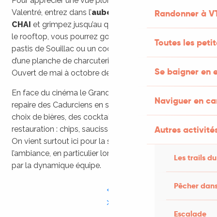
Pour apprécier une vue plongeante sur le Pont
Valentré, entrez dans l’
auberge de jeunesse le
Randonner à V
CHAI
et grimpez jusqu’au quatrième étage. Installé sur
le rooftop, vous pourrez gouter une bière locale, un
Toutes les peti
pastis de Souillac ou un cocktail maison accompagné
d’une planche de charcuterie ou de fromage locaux.
Se baigner en e
Ouvert de mai à octobre de 17h à 21h.
En face du cinéma le Grand Palais, le
V&B
est le
Naviguer en c
repaire des Cadurciens en soirée ! A la carte : un large
choix de bières, des cocktails et une petite offre de
Autres activités
restauration : chips, saucisson, planches à partager…
On vient surtout ici pour la spacieuse terrasse et pour
l’ambiance, en particulier lors des soirées organisées
Les trails du
par la dynamique équipe.
Pêcher dans
Escalade