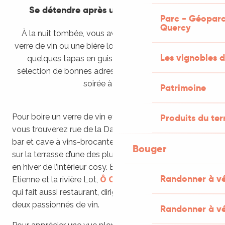
Se détendre après une journée de visite
Parc - Géoparc
Quercy
À la nuit tombée, vous avez envie de déguster un
verre de vin ou une bière locale ? Ou alors de manger
Les vignobles d
quelques tapas en guise de repas ? Voici notre
sélection de bonnes adresses pour passer une belle
soirée à Cahors.
Patrimoine
Pour boire un verre de vin et déguster quelques tapas,
Produits du ter
vous trouverez rue de la Daurade
Le Vin’Tage
, resto-
bar et cave à vins-brocante. En été, vous profiterez
Bouger
sur la terrasse d’une des plus belles rues de Cahors et
en hiver de l’intérieur cosy. Entre la cathédrale Saint-
Randonner à v
Etienne et la rivière Lot,
Ô Clos Chai
est un bar à vins
qui fait aussi restaurant, dirigé par Thierry et Guilhem,
deux passionnés de vin.
Randonner à vé