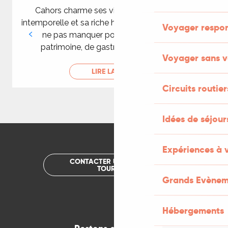
Cahors charme ses visiteurs par sa beauté
intemporelle et sa riche histoire. Une destination à
Voyager respo
ne pas manquer pour les amoureux de
patrimoine, de gastronomie et d’art de...
Voyager sans v
LIRE LA SUITE
Circuits routier
Idées de séjou
Expériences à 
CONTACTER UN OFFICE DE
TOURISME
Grands Evènem
Hébergements