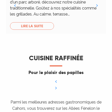
d'un parc arboré, découvrez notre cuisine
l
traditionnelle. Goûtez à nos spécialités comme
é
les grillades. Au calme, terrasse...
g
LIRE LA SUITE
CUISINE RAFFINÉE
Pour le plaisir des papilles
Parmi les meilleures adresses gastronomiques de
Cahors, vous trouverez sur les Allées Fénelon le