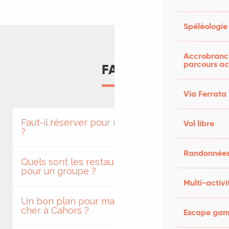
Spéléologie
Accrobranch
parcours ac
FAQ
Via Ferrata
Faut-il réserver pour manger au restaurant
Vol libre
?
Randonnées
Quels sont les restaurants recommandés
pour un groupe ?
Multi-activi
Un bon plan pour manger local et pas
cher à Cahors ?
Escape game