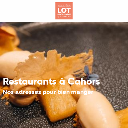
Aller
au
contenu
principal
Restaurants à Cahors
Nos adresses pour bien manger