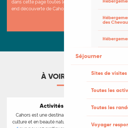
Hébergemen
dans cette page toutes les infos pour un week-
end découverte de Cahors. Tout...
Hébergement
des Chevau
LIRE LA SUITE
Hébergement
Séjourner
Sites de visites
À VOIR AUSSI
Toutes les activ
Activités à Cahors
Toutes les ran
Cahors est une destination riche en histoire, en
culture et en beauté naturelle. En plus de la visite,
Voyager respo