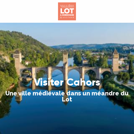
Aller
au
contenu
principal
Visiter Cahors
Une ville médiévale dans un méandre du
Lot