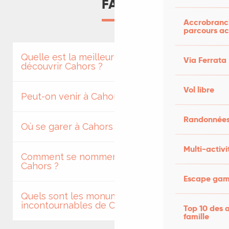
FAQ
Accrobranch
parcours ac
Quelle est la meilleure saison pour
Via Ferrata
découvrir Cahors ?
Vol libre
Peut-on venir à Cahors en train ?
Randonnées
Où se garer à Cahors ?
Multi-activi
Comment se nomment les habitants de
Cahors ?
Escape game
Quels sont les monuments
incontournables de Cahors ?
Top 10 des a
famille