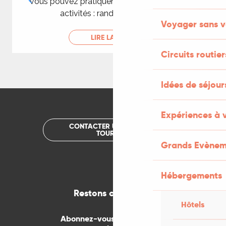
vous pouvez pratiquer à Cahors de multiples
activités : randonnée à pied...
Voyager sans v
LIRE LA SUITE
Circuits routier
Idées de séjou
Expériences à 
CONTACTER UN OFFICE DE
TOURISME
Grands Evènem
Hébergements
Restons connectés
Hôtels
Abonnez-vous gratuitement