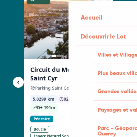
Accueil
Découvrir le Lot
Villes et Villag
Plus beaux vill
Grandes vallée
Paysages et val
Parc - Géoparc
Quercy