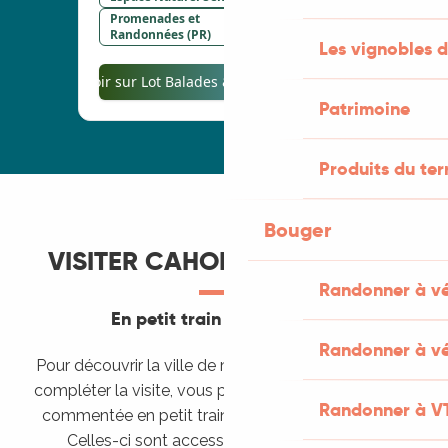
Les vignobles d
Patrimoine
Produits du ter
Bouger
VISITER CAHORS AUTREMENT
Randonner à v
En petit train ou en bateau
Randonner à vé
Pour découvrir la ville de manière différente ou pour
compléter la visite, vous pouvez profiter d’une visite
Randonner à V
Les Croisières Fénelon - Bateau Le
commentée en petit train ou en bateau sur le Lot.
Valentré
Celles-ci sont accessibles d’avril à octobre.