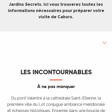
Jardins Secrets. Ici vous trouverez toutes les
informations nécessaires pour préparer votre
visite de Cahors.
Les incontournables
LES INCONTOURNABLES
Le marché
Les visites guidées
À ne pas manquer
Sur votre smartphone
Du pont Valentré à la cathédrale Saint-Étienne, la
Visiter Cahors autrement
première ville du Lot conjugue ambiance méridionale
et richesses historiques. Enserrée dans une boucle de