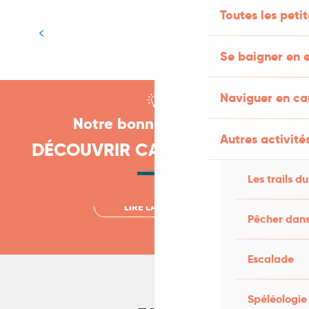
Toutes les peti
LIRE LA SUITE
Se baigner en e
Ma visite commentée de Cahors aux
Naviguer en c
flambeaux
Notre bonne idée pour
Un moment hors du temps
Autres activités
DÉCOUVRIR CAHORS DE NUIT
Testé par Cyril
Les trails du
LIRE LA SUITE
Pêcher dans
Escalade
Spéléologie