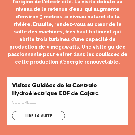
l’origine de l’électricité.
La visite débute au
niveau de la retenue d’eau, qui augmente
d’environ 3 mètres le niveau naturel de la
rivière. Ensuite, rendez-vous au cœur de la
salle des machines, très haut bâtiment qui
abrite trois turbines d’une capacité de
production de 9 mégawatts.
Une visite guidée
passionnante pour entrer dans les coulisses de
cette production d’énergie renouvelable.
Visites Guidées de la Centrale
Hydroélectrique EDF de Cajarc
CULTURELLE
LIRE LA SUITE