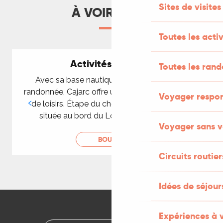
Sites de visites
À VOIR AUSSI
Toutes les activ
Activités à Cajarc
Toutes les ran
Avec sa base nautique ou ses chemins de
randonnée, Cajarc offre une multitude d’activités
Voyager respo
de loisirs. Étape du chemin de St Jacques et
u
située au bord du Lot, cette petite cité...
Voyager sans v
BOUGER
Circuits routier
Idées de séjou
Expériences à 