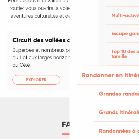
Pour découvrir la vallée du Lot et du Célé, notre circuit
routier vous ouvrira la voie et vous conduira vers des
Multi-activi
aventures culturelles et des rencontres inoubliables.
Escape game
Circuit des vallées du Lot et du Célé
Superbes et nombreux panoramas sur la vallée
Top 10 des a
famille
du Lot aux larges horizons et sur la secrète vallée
du Célé.
Randonner en itiné
EXPLORER
Grandes rando
Grands itinérai
FAQ
Randonnées à c