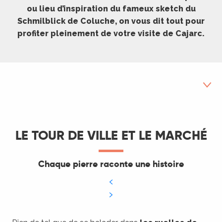
ou lieu d’inspiration du fameux sketch du
Schmilblick de Coluche, on vous dit tout pour
profiter pleinement de votre visite de Cajarc.
Chaque pierre raconte une histoire
LE TOUR DE VILLE ET LE MARCHÉ
Maison des arts Georges et Claude Pompidou
Chaque pierre raconte une histoire
Zoom sur
Sur les pas des illustres
Découverte de Cajarc au fil de l’eau