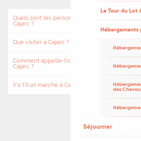
Le Tour du Lot 
Quels sont les personnages célèbres à
Cajarc ?
Hébergements 
Que visiter à Cajarc ?
Hébergemen
Comment appelle-t'on les habitants de
Hébergemen
Cajarc ?
Hébergement
Y'a t'il un marché à Cajarc ?
des Chevau
Hébergement
Séjourner