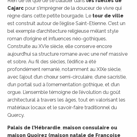
Rien de tel que de se balader dans
les ruelles de
Point de vue
Cajarc
pour s’imprégner de la douceur de vivre qui
Nos idées de circuit routier voiture
règne dans cette petite bourgade. Le
tour de ville
est construit autour de l’église Saint-Etienne. C’est un
FAQ
bel exemple d’architecture religieuse mêlant style
roman d’origine et influences néo-gothiques.
Construite au XVIe siècle, elle conserve encore
aujourd’hui sa structure romane avec une nef massive
et sobre. Au fil des siècles, l’édifice a été
profondément remanié, notamment au XIXe siècle,
avec l’ajout d’un chœur semi-circulaire, d’une sacristie,
d’un portail sud à l’ornementation gothique, et d’un
orgue. L’ensemble témoigne de l’évolution du goût
architectural à travers les âges, tout en valorisant les
matériaux locaux et le savoir-faire traditionnel du
Quercy.
Palais de l’Hébrardie
,
maison consulaire ou
maison Quoirez (maison natale de Françoise