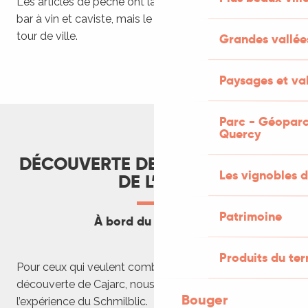
Les articles de pêche ont laissé place à un restaurant,
bar à vin et caviste, mais le lieu existe toujours sur le
tour de ville.
Grandes vallée
Paysages et val
Parc - Géoparc
Quercy
DÉCOUVERTE DE CAJARC AU FIL
Les vignobles d
DE L’EAU
Patrimoine
À bord du Schmilblic
Produits du ter
Pour ceux qui veulent combiner balade sur l’eau et
découverte de Cajarc, nous vous conseillons de tenter
Bouger
l’expérience du Schmilblic.