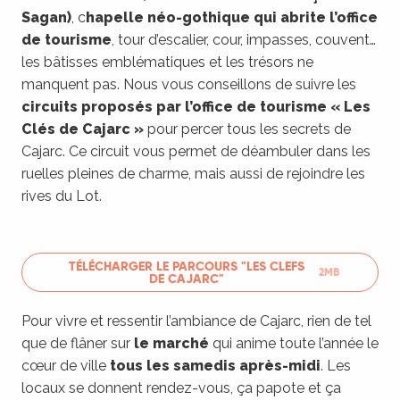
Sagan)
, c
hapelle néo-gothique qui abrite l’office
de tourisme
, tour d’escalier, cour, impasses, couvent…
les bâtisses emblématiques et les trésors ne
manquent pas. Nous vous conseillons de suivre les
circuits proposés par l’office de tourisme « Les
Clés de Cajarc »
pour percer tous les secrets de
Cajarc. Ce circuit vous permet de déambuler dans les
ruelles pleines de charme, mais aussi de rejoindre les
rives du Lot.
TÉLÉCHARGER LE PARCOURS "LES CLEFS
2MB
DE CAJARC"
Pour vivre et ressentir l’ambiance de Cajarc, rien de tel
que de flâner sur
le marché
qui anime toute l’année le
cœur de ville
tous les samedis après-midi
. Les
locaux se donnent rendez-vous, ça papote et ça