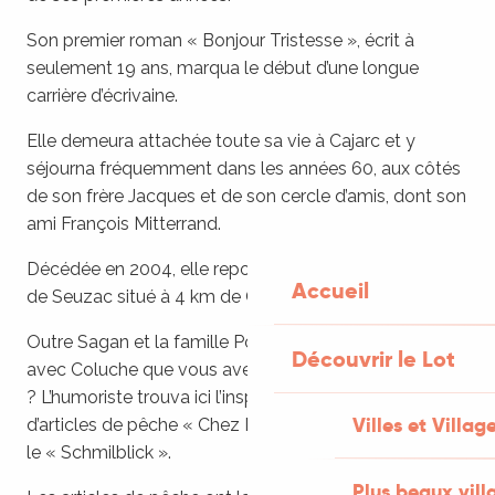
Son premier roman « Bonjour Tristesse », écrit à
seulement 19 ans, marqua le début d’une longue
carrière d’écrivaine.
Elle demeura attachée toute sa vie à Cajarc et y
séjourna fréquemment dans les années 60, aux côtés
de son frère Jacques et de son cercle d’amis, dont son
ami François Mitterrand.
Décédée en 2004, elle repose désormais au cimetière
Accueil
de Seuzac situé à 4 km de Cajarc.
Outre Sagan et la famille Pompidou, c’est peut-être
Découvrir le Lot
avec Coluche que vous avez entendu parler de Cajarc
? L’humoriste trouva ici l’inspiration dans le magasin
Villes et Villag
d’articles de pêche « Chez Moulinot », pour son sketch
le « Schmilblick ».
Plus beaux vill