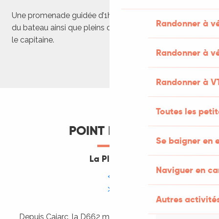
Une promenade guidée d’1h avec l’histoire de Cajarc et
Randonner à v
du bateau ainsi que pleins d’anecdotes racontées par
le capitaine.
Randonner à vé
Randonner à V
Toutes les peti
POINT DE VUE
Se baigner en e
La Plogne
Naviguer en c
Autres activités
Depuis Cajarc, la D662 mène au point de vue de la