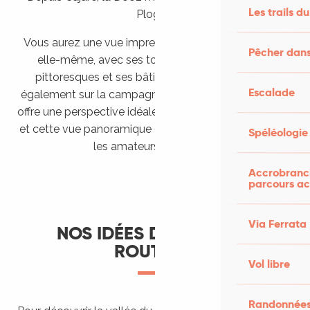
Les trails du
Plogne.
Vous aurez une vue imprenable sur la ville de Cajarc
Pêcher dans
elle-même, avec ses toits de tuiles, ses ruelles
pittoresques et ses bâtiments historiques, mais
Escalade
également sur la campagne environnante. La Plogne
offre une perspective idéale pour apprécier le paysage
et cette vue panoramique est l’endroit idéal pour tous
Spéléologie
les amateurs de photos.
Accrobranch
parcours ac
Via Ferrata
NOS IDÉES DE CIRCUITS
ROUTIERS
Vol libre
Randonnées