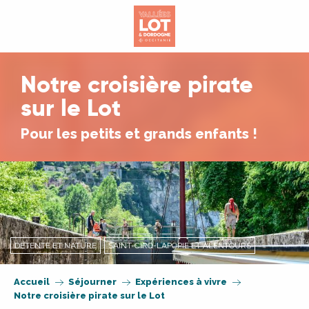
Aller
au
contenu
principal
Notre croisière pirate
sur le Lot
Pour les petits et grands enfants !
DÉTENTE ET NATURE
SAINT-CIRQ-LAPOPIE ET ALENTOURS
Accueil
Séjourner
Expériences à vivre
Notre croisière pirate sur le Lot