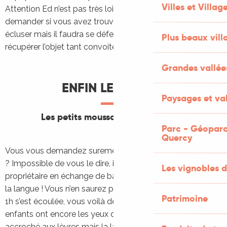
Villes et Villag
Attention Ed n’est pas très loin. Préparez-vous : Il va vous
demander si vous avez trouvé le trésor, vous aider à
écluser mais il faudra se défendre une dernière fois pour
Plus beaux vill
récupérer l’objet tant convoité.
Grandes vallée
ENFIN LE TRÉSOR
Paysages et val
Les petits moussaillons ont réussi !
Parc - Géoparc
Quercy
Vous vous demandez surement ce qu’il y a dans ce coffre
? Impossible de vous le dire, il a été rendu à son
Les vignobles d
propriétaire en échange de bâtons magiques qui colorent
la langue ! Vous n’en saurez pas plus…
Patrimoine
1h s’est écoulée, vous voilà de nouveau à quai. Les
enfants ont encore les yeux qui brillent, le sourire
accroché aux lèvres mais la langue colorée…