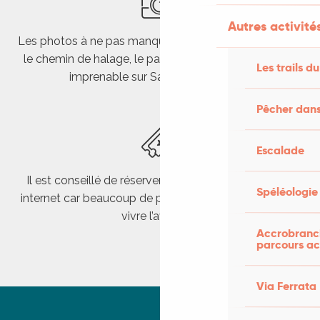
Autres activités
Les photos à ne pas manquer : les falaises de calcaire,
le chemin de halage, le passage de l’écluse et la vue
Les trails du
imprenable sur Saint-Cirq-Lapopie
Pêcher dans
Escalade
Il est conseillé de réserver ses places à l’avance sur
Spéléologie
internet car beaucoup de petits moussaillons veulent
vivre l’aventure
Accrobranch
parcours ac
Via Ferrata