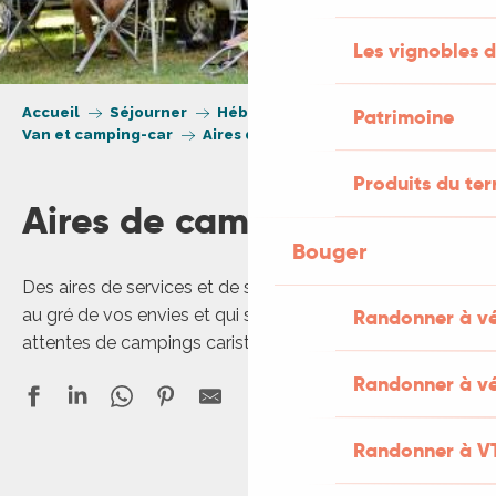
Les vignobles d
Accueil
Séjourner
Hébergement
Patrimoine
Van et camping-car
Aires de campings-car
Produits du ter
Aires de campings-car
Bouger
Des aires de services et de stationnement pour s’arrêter
au gré de vos envies et qui sauront répondre à vos
Randonner à v
attentes de campings caristes.
Randonner à vé
Randonner à V
Aire de Service et d’Étape de Cazals