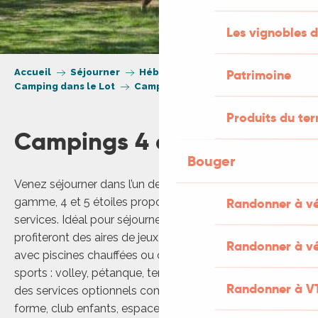
Les vignobles d
Accueil
Séjourner
Hébergement
Patrimoine
Camping dans le Lot
Campings 4 et 5 étoiles
Produits du ter
Campings 4 et 5 étoiles
Bouger
Venez séjourner dans l’un de nos campings haut de
gamme, 4 et 5 étoiles proposant une large gammes de
Randonner à v
services. Idéal pour séjourner en famille, vos enfants
profiteront des aires de jeux, des espaces aquatiques
Randonner à vé
avec piscines chauffées ou couvertes et terrains de
sports : volley, pétanque, tennis… Certains proposeront
Randonner à V
des services optionnels comme une salle de remise en
forme, club enfants, espace bien-être avec sauna etc.