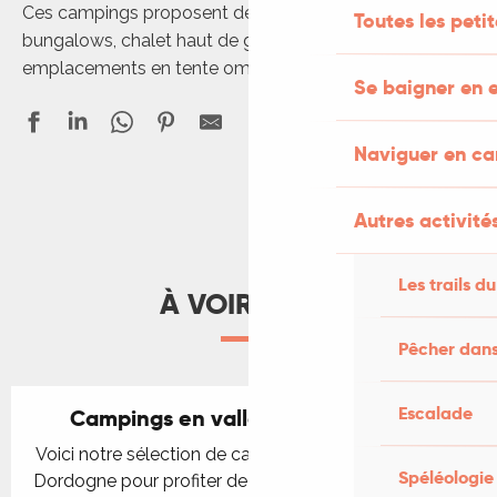
Ces campings proposent des locations mobil-home,
Toutes les peti
bungalows, chalet haut de gamme et des
emplacements en tente ombragés et spacieux.
Se baigner en e
Naviguer en c
Autres activités
Camping Les Hirondelles
Camping Le Ventoulou
Camping Domaine de la Faurie
Les trails du
À VOIR AUSSI
Camping La Paille Basse-Vagues océanes
Camping Le Roc
Pêcher dans
Village du Port
Camping Padimadour
Escalade
Camping le Séquoïa
Campings en vallée de la Dordogne
Camping Les Ondines
Voici notre sélection de campings dans la Vallée de la
Camping Les Trois Sources
Spéléologie
Dordogne pour profiter de la rivière et de sites comme