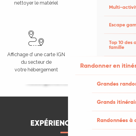
nettoyer le matériel
le matériel et le sécher en
Multi-activi
cas de pluie
Escape game
Top 10 des a
famille
Affichage d’ une carte IGN
Transport de bagages
du secteur de
par le propriétaire ou une
Randonner en itiné
votre hébergement
société
Hébergements Rando Étapes
Grandes rando
LIRE LA SUITE
Grands itinérai
Randonnées à c
EXPÉRIENCE À VIVRE