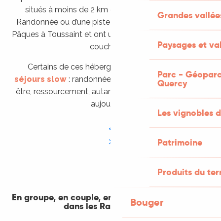
situés à moins de 2 km d’un itinéraire de Grande
Grandes vallée
Randonnée ou d’une piste équestre, sont ouverts de
Pâques à Toussaint et ont une capacité minimum de 6
Paysages et val
couchages.
Certains de ces hébergements proposent des
Parc - Géoparc
séjours slow
: randonnée, sans voiture, nature, bien-
Quercy
être, ressourcement, autant de thème qui nous parle
aujourd’hui.
Les vignobles d
Patrimoine
Produits du ter
En groupe, en couple, en famille... vos garanties
Bouger
dans les Rando Étape :