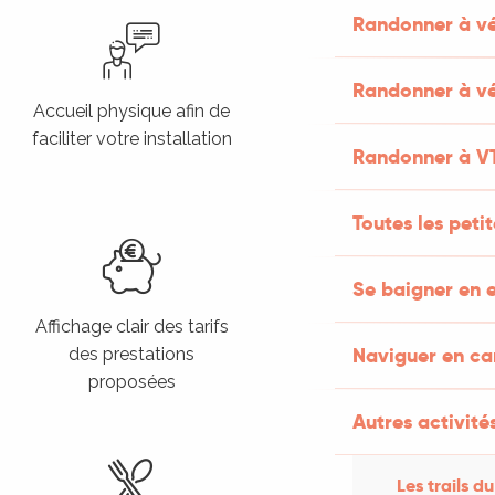
Randonner à v
Randonner à vé
Accueil physique afin de
Infos services et
faciliter votre installation
hébergements jusqu’à
Randonner à V
votre étape suivante
Toutes les peti
Se baigner en e
Affichage clair des tarifs
Accès au bulletin météo
Naviguer en c
des prestations
(web ou papier)
proposées
Autres activités
Les trails du