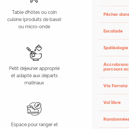
Table d’hôtes ou coin
Panier repas ou pique-
Pêcher dans
cuisine (produits de base)
nique possibles sur
ou micro-onde
réservation
Escalade
Spéléologie
Accrobranch
Petit déjeuner approprié
Service de lavage et de
parcours ac
et adapté aux départs
séchage du linge
matinaux
Via Ferrata
Vol libre
Randonnées
Espace pour ranger et
Local fermé pour ranger