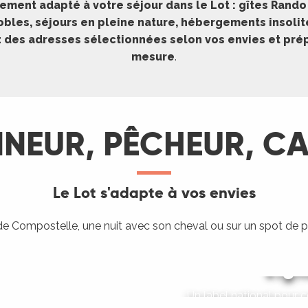
ment adapté à votre séjour dans le Lot : gîtes Rand
bles, séjours en pleine nature, hébergements insoli
z des adresses sélectionnées selon vos envies et prép
mesure
.
EUR, PÊCHEUR, CAV
Le Lot s'adapte à vos envies
s de Compostelle, une nuit avec son cheval ou sur un spot d
accueil des
Vign
Héber
Hé
Un label national pour