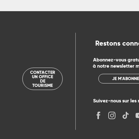
ts
rs
Restons conn
ns
Abonnez-vous grat
ue
à notre newsletter 
CONTACTER
UN OFFICE
JE M'ABONNE
DE
TOURISME
Suivez-nous sur les 
its