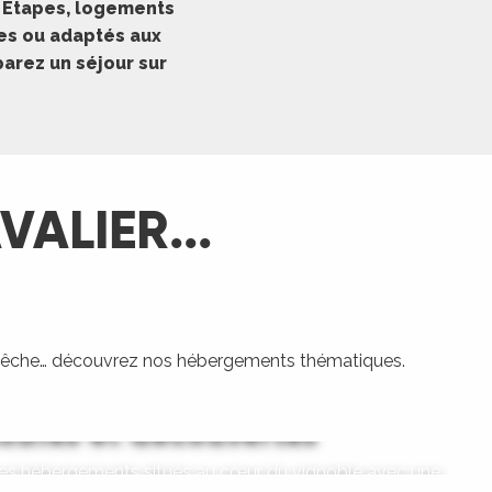
o Étapes, logements
tes ou adaptés aux
arez un séjour sur
ALIER...
e pêche… découvrez nos hébergements thématiques.
obles et découvertes
gements Accueil Vélo
bergements pêche
 ces hébergements situés au cœur du vignoble avec une