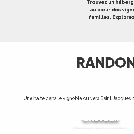
Trouvez un héberge
ches,
au cœur des vigno
 et
familles. Explore
car
ues
a
ents
RANDONN
es
ents
es
ités
ames
Une halte dans le vignoble ou vers Saint Jacque
piste
Hébergements proposant l’
ages
Chevaux
 faire
Rando Etape
Ainsi que leurs cavaliers
es