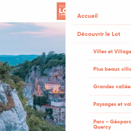
Aller
au
Accueil
contenu
principal
Découvrir le Lot
Villes et Villag
Plus beaux vill
Grandes vallée
Paysages et val
Parc - Géoparc
Quercy