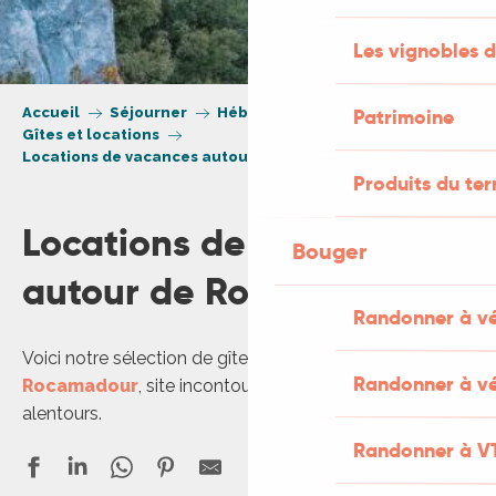
Les vignobles d
Accueil
Séjourner
Hébergement
Patrimoine
Gîtes et locations
Locations de vacances autour de Rocamadour
Produits du ter
Locations de vacances
Bouger
autour de Rocamadour
Randonner à v
Voici notre sélection de gîtes et meublés de tourisme à
Randonner à vé
Rocamadour
, site incontournable du Lot, et aux
alentours.
Randonner à V