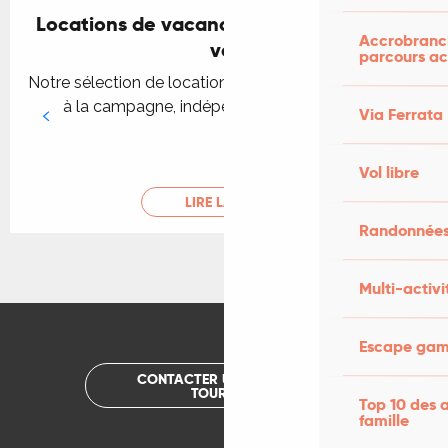
Locations de vacances pour se mettre au
Accrobranch
vert
parcours ac
Notre sélection de locations de vacances de caractère
à la campagne, indépendantes et avec jardin.
Via Ferrata
Vol libre
LIRE LA SUITE
Randonnées
Multi-activi
Escape game
CONTACTER UN OFFICE DE
TOURISME
Top 10 des a
famille