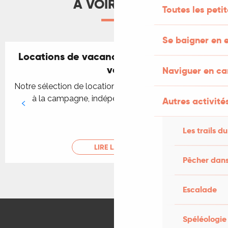
À VOIR AUSSI
"Comme à la maison"
Toutes les peti
La Métairie
Le Gite de Paramelle
Se baigner en e
Les Calèches de Py
Domaine Les Calpres
Locations de vacances pour se mettre au
Maison 14 p. avec piscine chauffée au centre de Ma
vert
Naviguer en c
Gîte de Valprionde
Notre sélection de locations de vacances de caractère
Rapiette du Quercy - Les Grèzes
à la campagne, indépendantes et avec jardin.
Autres activités
Les Poujades
Les trails du
LIRE LA SUITE
Pêcher dans
Escalade
Spéléologie