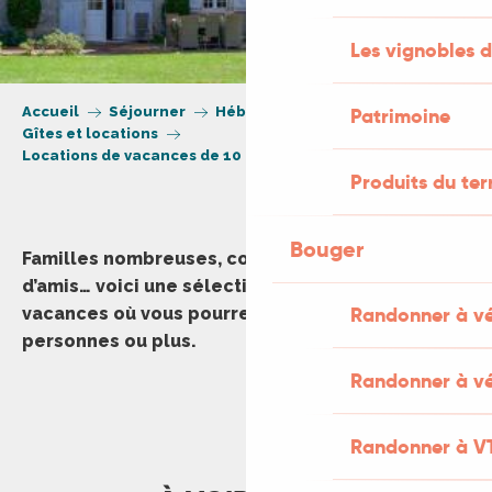
Les vignobles d
Accueil
Séjourner
Hébergement
Patrimoine
Gîtes et locations
Locations de vacances de 10 places et plus
Produits du ter
Bouger
Familles nombreuses, cousinades, groupe
d’amis… voici une sélection de locations de
Randonner à v
vacances où vous pourrez séjourner à 10
personnes ou plus.
Randonner à vé
Château de St Chamarand - T3
Randonner à V
Le Hameau des Saveurs - La Métairie Haute
Le Hameau des Saveurs - La Métairie Basse