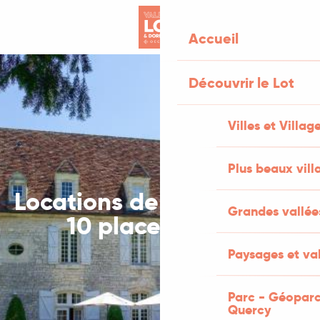
Aller
au
Accueil
contenu
principal
Découvrir le Lot
Villes et Villag
Plus beaux vill
Locations de vacances de
Grandes vallée
10 places et plus
Paysages et val
Parc - Géoparc
Quercy