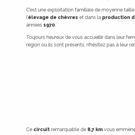
rs
C’est une exploitation familiale de moyenne taille
l’
élevage de chèvres
et dans la
production 
ns
années
1970
.
Toujours heureux de vous accueillir dans leur fer
ue
région où ils sont présents, n’hésitez pas à leur ren
Ce
circuit
remarquable de
8,7 km
vous emmène d