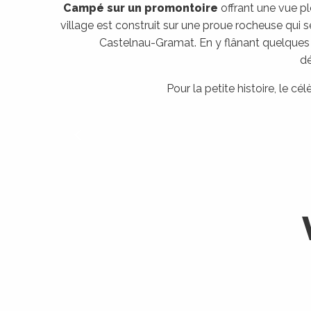
Campé sur un promontoire
offrant une vue pl
village
est c
onstruit sur une proue rocheuse qui se
Castelnau-Gramat.
En y flânant quelque
dé
Pour la petite histoire, le c