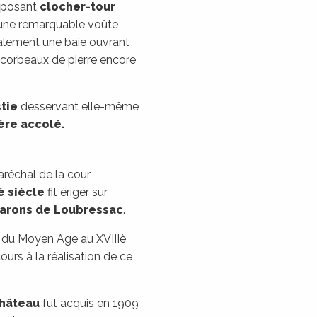
mposant
clocher-tour
d’une remarquable voûte
également une baie ouvrant
corbeaux de pierre encore
stie
desservant elle-même
ère accolé.
aréchal de la cour
è siècle
fit ériger sur
Barons de Loubressac
.
nt du Moyen Age au XVIIIè
urs à la réalisation de ce
hâteau
fut acquis en 1909