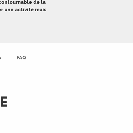
contournable de la
er une activité mais
s
FAQ
E