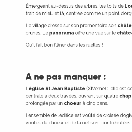
Émergeant au-dessus des arbres, les toits de
Lo
trait de miel… et là, centrée comme un point d’org
Le village dresse sur son promontoire son
châte
brunes. Le
panorama
offre une vue sur le
châte
Qu’il fait bon flâner dans les ruelles !
A ne pas manquer
:
L’
église St Jean Baptiste
(XIVème) : elle est c
centrale à deux travées, ouvrant sur quatre
chap
prolongée par un
choeur
à cinq pans.
L’ensemble de l’édifice est voûté de croisée d’og
voûtes du choeur et de la nef sont contrebutées.