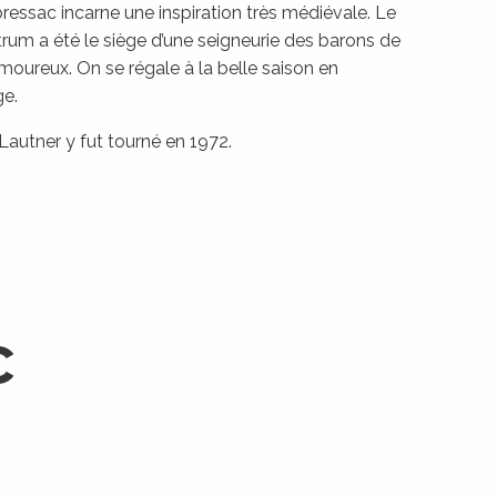
bressac incarne une inspiration très médiévale.
Le
trum a été le siège d’une seigneurie des barons de
oureux. On se régale à la belle saison en
ge.
 Lautner y fut tourné en 1972.
C