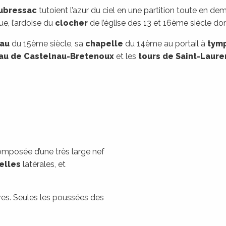
ubressac
tutoient l’azur du ciel en une partition toute en de
ue, l’ardoise du
clocher
de l’église des 13 et 16ème siècle do
au
du 15ème siècle, sa
chapelle
du 14ème au portail à
tym
au de Castelnau-Bretenoux
et les
tours de Saint-Laure
omposée d’une très large nef
elles
latérales, et
ives. Seules les poussées des