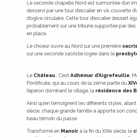
Le seconde chapelle Nord est surmontée d’un i
desservi par une tour d’escalier en vis couverte 
d’ogive circulaire. Cette tour d’escalier dessert 
probablement sur une tribune supportée par des 
en place.
Le choeur ouvre au Nord sur une première
sacri
sur une seconde sacristie logée dans le
presbyt
Le
Château
: C’est
Adhémar d’Aigrefeuille
, M
Pontificale, qui au cours de la 2ème partie du
XIV
l’éperon dominant le village, la
résidence des 
ages
Ainsi qu’en témoignent les différents styles, alla
siècle, chaque grande famille a apporté son conco
beau témoin du passé.
es
es
Transformé en
Manoir
à la fin du XIXè siècle, le
c