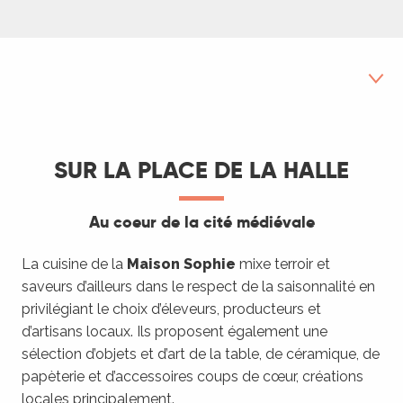
Sur la place de la Halle
SUR LA PLACE DE LA HALLE
La Famille Castagné
Au coeur de la cité médiévale
Dans le village
En bord de rivière
La cuisine de la
Maison Sophie
mixe terroir et
saveurs d’ailleurs dans le respect de la saisonnalité en
privilégiant le choix d’éleveurs, producteurs et
d’artisans locaux. Ils proposent également une
sélection d’objets et d’art de la table, de céramique, de
papèterie et d’accessoires coups de cœur, créations
locales principalement.