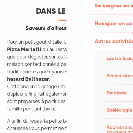
Se baigner en e
DANS LE VILLAGE
Naviguer en c
Saveurs d'ailleurs ou made in Lot
Autres activités
Pour un petit gout d’Italie, il faudra vous rendre à la
Pizza Martel’li
ou au restaurant le
Sans Lys
tandis
que pour déguster, sur les tables de bois, des produits
Les trails du
maison confectionnés à partir de recettes
traditionnelles quercynoises, l’adresse à retenir est
Au
Pêcher dans
hasard Balthazar
.
Cette ancienne grange refaite en boutique de charme
Escalade
d’épicerie fine fait également restaurant. Les assiettes
sont préparées à partir des conserves réalisées par la
famille pendant l’hiver.
Spéléologie
A la fin du repas, la petite boutique du rez-de-
Accrobranch
chaussée vous permet de faire le plein de délices et
parcours ac