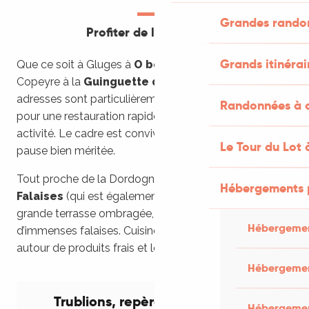
Grandes rando
Profiter de la Dordogne
Grands itinérai
Que ce soit à Gluges à
O berges du Rocher
, ou à
Copeyre à la
Guinguette de Copeyre
, ces petites
adresses sont particulièrement adaptées en saison
Randonnées à c
pour une restauration rapide avant ou après une
activité. Le cadre est convivial pour profiter d’une
Le Tour du Lot 
pause bien méritée.
Tout proche de la Dordogne, le
Domaine des
Hébergements 
Falaises
(qui est également un hôtel) propose une
grande terrasse ombragée, surplombée par
Hébergemen
d’immenses falaises. Cuisine gourmande et créative
autour de produits frais et locaux.
Hébergemen
Trublions, repère des Gourmets
Hébergement