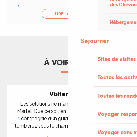
des Chevau
LIRE LA SUITE
Hébergement
Séjourner
Sites de visites
À VOIR AUSSI
Toutes les activ
Visiter Martel
Toutes les ran
Les solutions ne manquent pas pour visiter
Martel. Que ce soit en totale autonomie ou en
Voyager respo
compagnie d’un guide, nul doute que vous
tomberez sous le charme. Déambuler dans les...
Voyager sans v