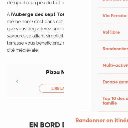
d’emporter un peu du Lot chez vous.
A l’
Auberge des sept Tours
(restaurant de l’hôtel du
Via Ferrata
même nom) c’est dans cet ancien relais de diligence
que vous dégusterez une cuisine traditionnelle locale
Vol libre
savoureuse alliant simplicité et raffinement…De la
terrasse vous bénéficierez d’une vue imprenable sur la
Randonnées
cité médiévale.
Multi-activi
Pizza Martel'li
Escape game
LIRE LA SUITE
Top 10 des a
famille
Randonner en itiné
EN BORD DE RIVIÈRE