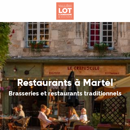
Aller
au
contenu
principal
Restaurants à Martel
Brasseries et restaurants traditionnels