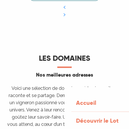
LES DOMAINES
Nos meilleures adresses
Voici une sélection de domaines où le vin se vit, se
raconte et se partage. Derrière chaque rang de vigne,
Accueil
un vigneron passionné vous ouvre les portes de son
univers. Venez à leur rencontre, écoutez leur histoire,
goûtez leur savoir-faire. Une aventure authentique
Découvrir le Lot
vous attend, au cœur d’un terroir façonné par le temps