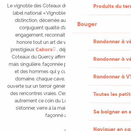
Produits du ter
Le vignoble des Coteaux du Quercy porte fièrement le
label national « Vignobles & Découvertes ». Cette
distinction, décernée aux territoires viticoles qui
Bouger
conjuguent qualité d’accueil, authenticité et
engagement, reconnaît bien plus qu’un vin : elle
Randonner à v
honore tout un art de vivre. Rejoignant ainsi le
prestigieux
Cahors
, déjà labellisé dans le Lot, les
Coteaux du Quercy affirment leur identité, discrète
Randonner à vé
mais singulière, façonnée par la passion des femmes
et des hommes qui y cultivent la vigne. Chaque
Randonner à V
domaine, chaque cave, devient alors une porte
ouverte sur un terroir généreux, sur un geste précis, sur
des rencontres vraies. C’est une invitation à explorer
Toutes les peti
autrement ce coin du Lot, à prendre le temps, à
s’étonner, verre à la main, du goût d’un territoire
Se baigner en e
façonné avec soin.
Naviguer en c