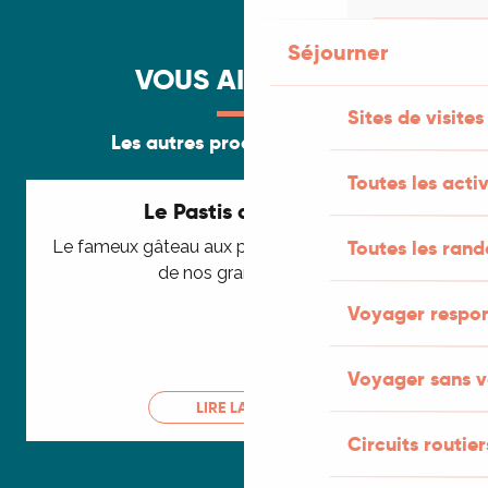
Séjourner
VOUS AIMEREZ...
Sites de visites
Les autres produits du terroir
Toutes les activ
Le Pastis du Quercy
Toutes les ran
Le fameux gâteau aux pommes et à l'eau de vie
de nos grands-mères
Voyager respo
Voyager sans v
LIRE LA SUITE
Circuits routier