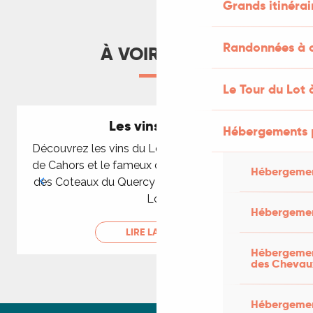
Grands itinérai
Randonnées à c
À VOIR AUSSI
Le Tour du Lot 
Les vins du Lot
Hébergements 
Découvrez les vins du Lot, du plus célèbre, le vin
de Cahors et le fameux cépage Malbec, aux vins
Hébergemen
des Coteaux du Quercy et les vins des Côtes du
Lot.
Hébergemen
LIRE LA SUITE
Hébergement
des Chevau
Hébergement