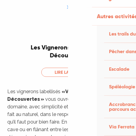
Autres activités
Les trails du
Les Vignerons Vignobles &
Pêcher dans
Découvertes
Escalade
LIRE LA SUITE
Spéléologie
Les vignerons labellisés
« Vignobles &
Découvertes »
vous ouvrent grand les portes de leur
Accrobranch
domaine, avec simplicité et générosité. Ici, l’accueil se
parcours ac
fait au naturel, dans le respect du terroir et du temps
qu’il faut pour bien faire. En poussant la porte d’une
Via Ferrata
cave ou en flânant entre les rangs de vigne, vous