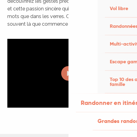
découvrirez les gestes précis, les histoires partagées,
Vol libre
et cette passion sincère qui se goûte autant dans les
mots que dans les verres. Osez la rencontre : c’est
souvent là que commence le vrai voyage.
Randonnées
Multi-activi
Escape game
Top 10 des a
famille
Randonner en itiné
Grandes rando