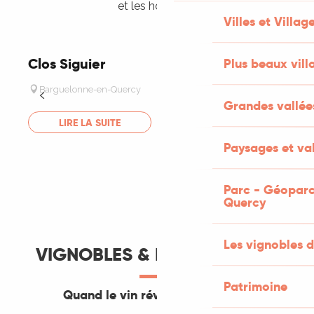
et les hommes.
Villes et Villag
Clos Siguier
Plus beaux vill
Barguelonne-en-Quercy
Grandes vallée
LIRE LA SUITE
Paysages et val
Parc - Géoparc
Quercy
Les vignobles d
VIGNOBLES & DÉCOUVERTES
Patrimoine
Quand le vin révèle un territoire