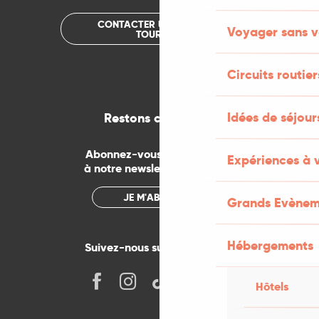
CONTACTER UN OFFICE DE
Voyager sans v
TOURISME
Circuits routier
Idées de séjou
Restons connectés
Abonnez-vous gratuitement
Expériences à 
à notre newsletter mensuelle
JE M'ABONNE
Grands Evènem
Hébergements
Suivez-nous sur les réseaux !
Hôtels