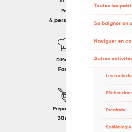
Toutes les peti
Pour
4 personnes
Se baigner en e
Naviguer en c
Autres activités
Difficulté
Facile
Les trails du
Pêcher dans
Préparation
Escalade
30min
Spéléologie