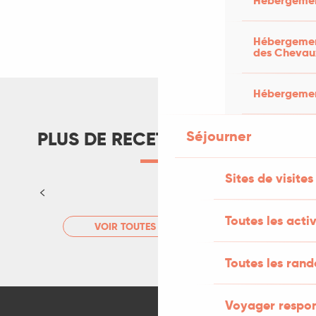
Hébergemen
Hébergement
des Chevau
Hébergement
Tarte au melon du Quercy et crème
Séjourner
PLUS DE RECETTES SUCRÉES
noisette
Sites de visites
LIRE LA SUITE
Toutes les activ
VOIR TOUTES LES RECETTES
Toutes les ran
Voyager respo