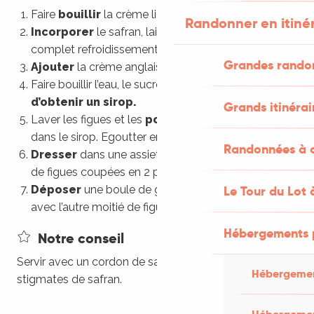
Faire
bouillir
la crème liquide.
Randonner en itiné
Incorporer
le safran, laisser infuser jusqu’à
complet refroidissement
Grandes rando
Ajouter
la crème anglaise. Réserver
Faire bouillir l’eau, le sucre, la badiane
afin
d’obtenir un sirop.
Grands itinérai
Laver les figues et les
pocher
quelques minutes
dans le sirop. Egoutter er refroidir.
Randonnées à c
Dresser
dans une assiette creuse. Poser 3 fonds
de figues coupées en 2 par leur hémisphère
Déposer
une boule de glace vanille et recouvrir
Le Tour du Lot 
avec l’autre moitié de figue.
Hébergements 
Notre conseil
Servir avec un cordon de sauce au safran et quelques
Hébergemen
stigmates de safran.