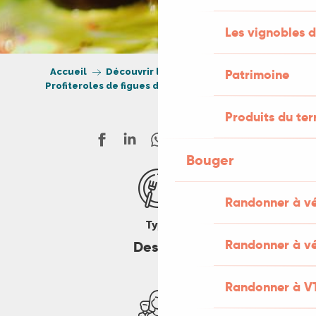
Les vignobles d
Accueil
Découvrir le Lot
Recettes
Patrimoine
Profiteroles de figues du Quercy, sauce safran
Produits du ter
Bouger
Randonner à v
Type
Randonner à vé
Dessert
Randonner à V