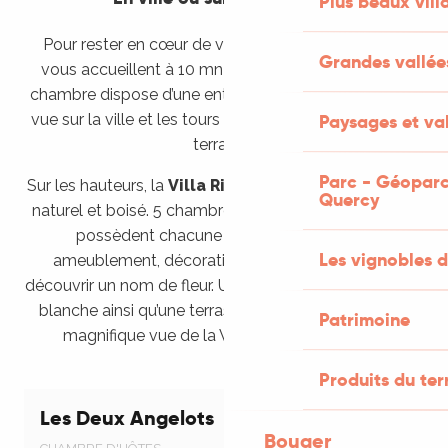
Plus beaux vill
Pour rester en cœur de ville,
Les deux Angelots
Grandes vallée
vous accueillent à 10 mn à pied du centre-ville. La
chambre dispose d’une entrée indépendante et d’une
vue sur la ville et les tours de Saint-Laurent depuis la
Paysages et val
terrasse.
Parc - Géoparc
Sur les hauteurs, la
Villa Ric
est nichée dans un cadre
Quercy
naturel et boisé. 5 chambres sont proposées et elles
possèdent chacune leur propre charme :
Les vignobles d
ameublement, décoration, couleur vous feront
découvrir un nom de fleur. Une salle en stuc et boiserie
blanche ainsi qu’une terrasse fleurie s’ouvrent sur la
Patrimoine
magnifique vue de la Vallée de la Dordogne.
Produits du ter
Les Deux Angelots
Bouger