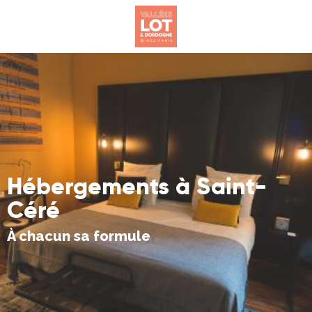
Aller
au
contenu
principal
Hébergements à Saint-
Céré
À chacun sa formule