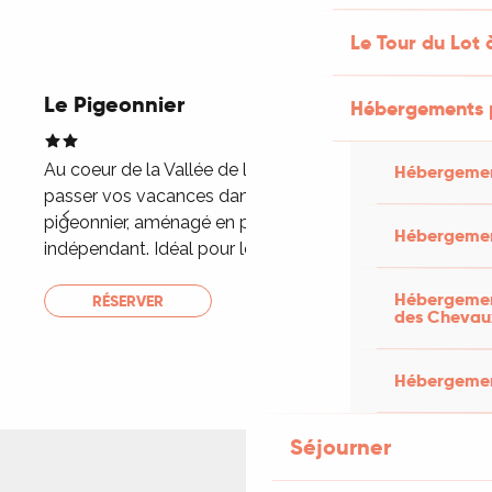
Le Tour du Lot 
Le Pigeonnier
Réservable
Hébergements 
Au coeur de la Vallée de la Dordogne, venez
D
Hébergemen
passer vos vacances dans ce charmant
v
pigeonnier, aménagé en petit gîte typique et
d
Hébergemen
indépendant. Idéal pour les amoureux qui...
d
Hébergement
RÉSERVER
des Chevau
Hébergement
Séjourner