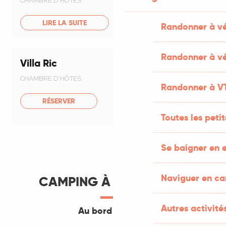
CHAMBRE D'HÔTES
LIRE LA SUITE
Randonner à v
Randonner à vé
Villa Ric
Réservable
CHAMBRE D'HÔTES
Randonner à V
RÉSERVER
Toutes les peti
Se baigner en e
Naviguer en c
CAMPING À SAINT-CÉRÉ
Autres activités
Au bord de l’eau