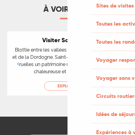
Sites de visites
À VOIR AUSSI
Toutes les activ
Visiter Saint-Céré
Toutes les ran
Blottie entre les vallées verdoyantes de la Bave
A
et de la Dordogne, Saint-Céré dévoile au fil de ses
Voyager respo
ruelles un patrimoine riche, une atmosphère
chaleureuse et un art de vivre...
Voyager sans v
EXPLORER
Circuits routier
Idées de séjou
Expériences à 