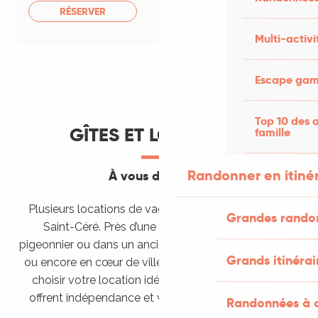
RÉSERVER
Multi-activi
Escape game
Top 10 des a
GÎTES ET LOCATIONS
famille
Randonner en itiné
À vous de choisir
Plusieurs locations de vacances sont proposées à
Grandes rando
Saint-Céré. Près d’une rivière à truite, dans un
pigeonnier ou dans un ancien corps de ferme restauré
Grands itinérai
ou encore en cœur de ville, il ne vous reste plus qu’à
choisir votre location idéale. Les gîtes et location
offrent indépendance et vacances à votre rythme.
Randonnées à c