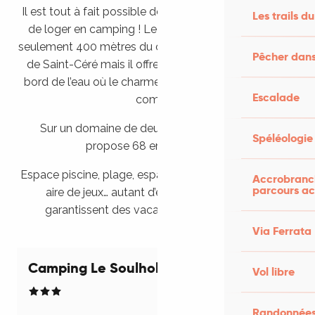
Il est tout à fait possible de profiter du centre-ville et
Les trails du
de loger en camping ! Le camping le Soulhol est à
seulement 400 mètres du centre de la charmante cité
Pêcher dans
de Saint-Céré mais il offre l’avantage d’être situé au
bord de l’eau où le charme et la nature sauront vous
Escalade
combler.
Sur un domaine de deux hectares, le camping
Spéléologie
propose 68 emplacements.
Espace piscine, plage, espaces verts, zone barbecue,
Accrobranch
parcours ac
aire de jeux… autant d’équipements qui vous
garantissent des vacances nature assurées.
Via Ferrata
Camping Le Soulhol
Réservable
Vol libre
Randonnées