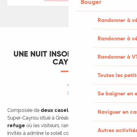
Bouger
Randonner à v
Randonner à vé
UNE NUIT INSOLITE AU SUPER-
Randonner à V
CAYROU
Toutes les peti
Se baigner en e
Composée de
deux caselles
en pierres sèches, le
Naviguer en c
Super-Cayrou situé à Gréalou est une
œuvre d’art –
refuge
où les visiteurs, randonneurs et pèlerins sont
Autres activités
invités à admirer le soleil couchant et les falaises de la