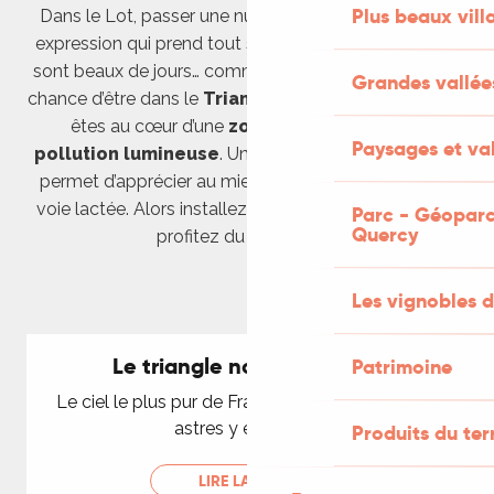
Plus beaux vill
Dans le Lot, passer une nuit à la belle étoile est une
expression qui prend tout son sens ! Les ciels du Lot
sont beaux de jours… comme de nuit ! Si vous avez la
Grandes vallée
chance d’être dans le
Triangle noir du Quercy
, vous
êtes au cœur d’une
zone préservée de la
Paysages et val
pollution lumineuse
. Un phénomène rare qui vous
permet d’apprécier au mieux les constellations et la
voie lactée. Alors installez-vous confortablement et
Parc - Géoparc
Quercy
profitez du spectacle…
Les vignobles d
Le triangle noir du Quercy
Patrimoine
Le ciel le plus pur de France est ici et l’éclat des
astres y est total !
Produits du ter
LIRE LA SUITE