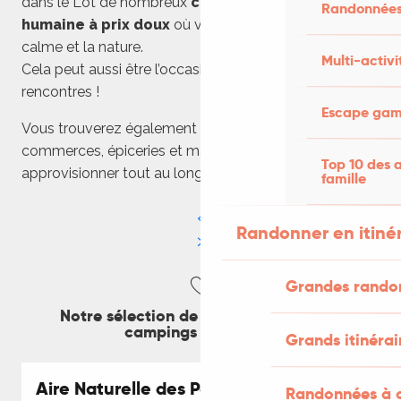
dans le Lot de nombreux
campings à dimension
Randonnées
humaine à prix doux
où vous pourrez apprécier le
calme et la nature.
Multi-activi
Cela peut aussi être l’occasion de faire de belles
rencontres !
Escape game
Vous trouverez également dans les villages des petits
commerces, épiceries et marchés pour vous
Top 10 des a
approvisionner tout au long de votre périple.
famille
Randonner en itiné
Grandes rando
Notre sélection de petits campings et
campings à la ferme
Grands itinérai
Aire Naturelle des Pèlerins de Saint
Randonnées à c