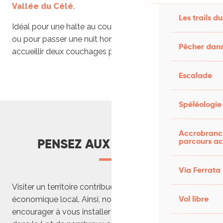
Vallée du Célé
.
Les trails du
Idéal pour une halte au cours d’une longue randonnée
ou pour passer une nuit hors du commun, ce lieu peut
Pêcher dans
accueillir deux couchages par caselle.
Escalade
Spéléologie
Accrobranch
parcours ac
PENSEZ AUX CAMPINGS !
Via Ferrata
Visiter un territoire contribue à faire vivre un tissu
Vol libre
économique local. Ainsi, nous ne pouvons que vous
encourager à vous installer dans des campings. Il y a