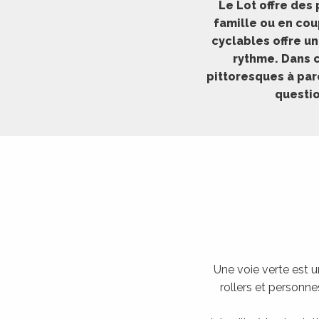
Le Lot offre des
ches,
famille ou en cou
 et
cyclables offre un
car
rythme. Dans c
ues
pittoresques à par
a
questi
ents
es
ents
es
ités
ames
piste
Une voie verte est un
 faire
rollers et personn