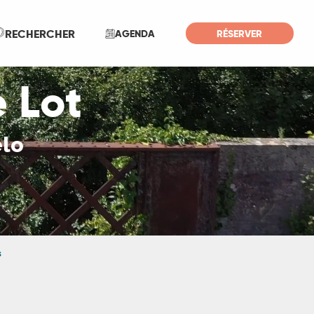
Recherche
RECHERCHER
AGENDA
RÉSERVER
e Lot
élo
s