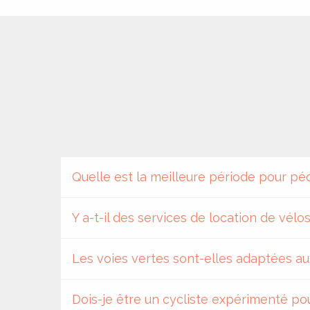
rs
ns
ue
Quelle est la meilleure période pour péda
Y a-t-il des services de location de vélo
Les voies vertes sont-elles adaptées au
Dois-je être un cycliste expérimenté po