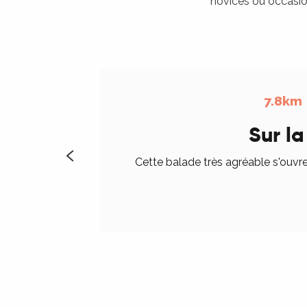
novices ou occasio
7.8km
Sur l
Cette balade très agréable s'ouv
R
ts