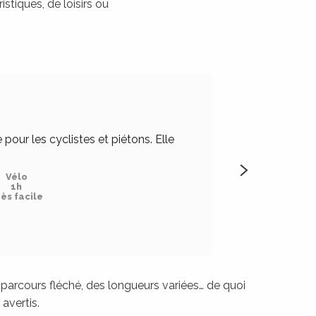
stiques, de loisirs ou
Voie ver
ALLER SIMPLE
our les cyclistes et piétons. Elle
Cette voie verte 
Vélo
1h
ès facile
LIRE LA SUIT
parcours fléché, des longueurs variées… de quoi
avertis.