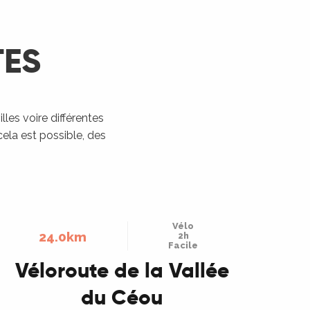
TES
illes voire différentes
cela est possible, des
Vélo
24.0km
2h
Facile
Véloroute de la Vallée
du Céou