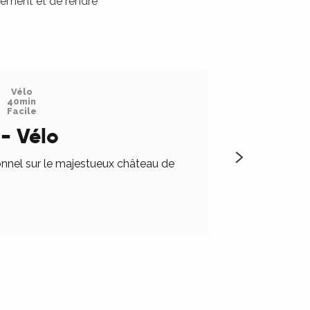
rement et de rendre
Vélo
40min
Facile
- Vélo
nnel sur le majestueux château de
Entre patrimoine 