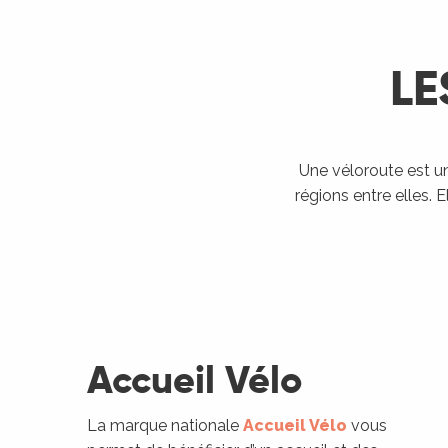
LE
Une véloroute est un i
régions entre elles. 
ages
Accueil Vélo
es
La marque nationale
Accueil Vélo
vous
es