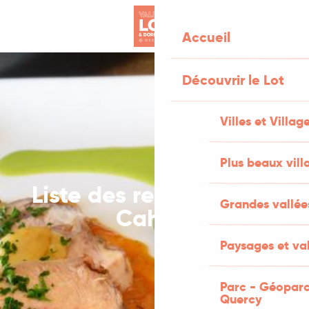
Aller
au
Accueil
contenu
principal
Découvrir le Lot
Villes et Villag
Plus beaux vill
Liste des restaurants à
Grandes vallée
Cahors
Paysages et val
Parc - Géoparc
Quercy