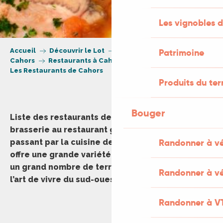
Les vignobles d
Accueil
Découvrir le Lot
Villes et Villages
Patrimoine
Cahors
Restaurants à Cahors
Les Restaurants de Cahors
Produits du ter
Bouger
Liste des restaurants de la ville de Cahors de la
brasserie au restaurant gastronomique en
Randonner à v
passant par la cuisine de terroir. Cahors vous
offre une grande variété de tables de qualité et
un grand nombre de terrasses pour profiter de
Randonner à vé
l’art de vivre du sud-ouest.
Randonner à V