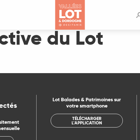
ctive du Lot
Lot Balades & Patrimoines sur
ectés
votre smartphone
TÉLÉCHARGER
uitement
L'APPLICATION
mensuelle
humanité