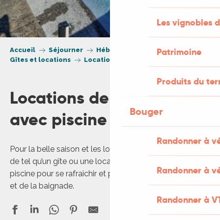
Les vignobles d
Accueil
Séjourner
Hébergement
Patrimoine
Gîtes et locations
Locations de vacances avec piscine
Produits du ter
Locations de vacances
Bouger
avec piscine
Randonner à v
Pour la belle saison et les longues journées d’été, rien
de tel qu’un gîte ou une location de vacances avec
Randonner à vé
piscine pour se rafraichir et profiter des plaisirs de l’eau
et de la baignade.
Randonner à V