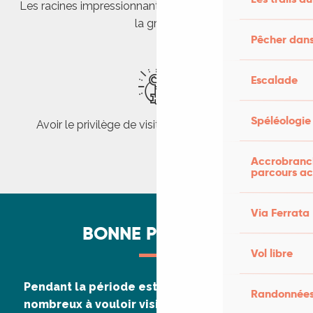
Les racines impressionnantes du chêne à l’intérieur de
la grotte
Pêcher dans
Escalade
Spéléologie
Avoir le privilège de visiter une version originale
Accrobranch
parcours ac
Via Ferrata
BONNE PRATIQUE
Vol libre
Pendant la période estivale, nous sommes
Randonnées
nombreux à vouloir visiter les sites