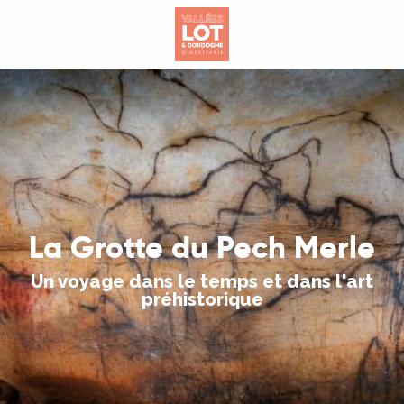
Aller
au
contenu
principal
La Grotte du Pech Merle
Un voyage dans le temps et dans l'art
préhistorique