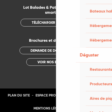
Lot Balades & Patrimoines sur votre
Bateaux hab
smartphone
TÉLÉCHARGER L'APPLICATION
Hébergement
Hébergemen
Brochures et documentations
DEMANDE DE DOCUMENTATION
Déguster
VOIR NOS BROCHURES
Restaurants
Producteurs
-
-
-
-
PLAN DU SITE
ESPACE PRO
PRESSE
PHOTOTHÈQUE
Aires de pi
-
MENTIONS LÉGALES
CGU