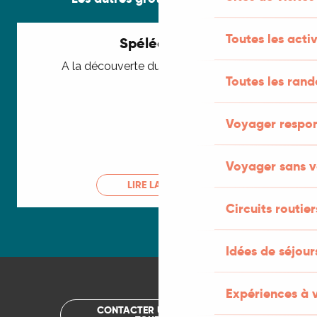
Toutes les activ
Spéléologie
A la découverte du monde souterrain
Toutes les ran
Voyager respo
Voyager sans v
LIRE LA SUITE
Circuits routier
Idées de séjou
Expériences à 
CONTACTER UN OFFICE DE