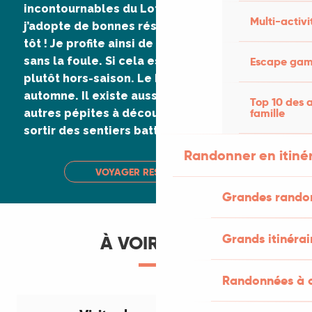
incontournables du Lot. Comme Dormeur,
Multi-activi
j’adopte de bonnes résolutions : je me lève
tôt ! Je profite ainsi de la visite de ces lieux
Escape game
sans la foule. Si cela est possible, je viens
plutôt hors-saison. Le Lot est magique en
automne. Il existe aussi de nombreuses
Top 10 des a
famille
autres pépites à découvrir, je n’hésite pas à
sortir des sentiers battus.
Randonner en itiné
VOYAGER RESPONSABLE
Grandes rando
Grands itinérai
À VOIR AUSSI
Randonnées à c