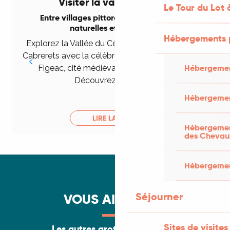
Visiter la vallée du Célé
Le Tour du Lot 
Entre villages pittoresques et merveilles
naturelles et historiques
U
Hébergements 
Explorez la Vallée du Célé et ses merveilles : de
Cabrerets avec la célèbre grotte du Pech Merle à
Hébergemen
Figeac, cité médiévale chargée d’histoire.
Découvrez des sites...
J
Hébergemen
LIRE LA SUITE
Hébergement
des Chevau
Hébergement
Séjourner
VOUS AIMEREZ...
Sites de visites
Les autres grottes et gouffres