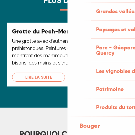
PLUS D'INFOS
Grandes vallée
Paysages et val
Grotte du Pech-Merle
Une grotte avec d’authentiques dessins
Parc - Géoparc
préhistoriques. Peintures ou gravures, les figures
Quercy
montrent des mammouths, des chevaux, des
bisons, des mains et silhouettes humaines....
Les vignobles d
LIRE LA SUITE
Patrimoine
Produits du ter
Bouger
POURQUOI C'EST SYMPA ?