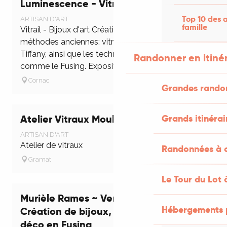
Luminescence - Vitraux
Top 10 des a
ARTISAN D'ART
famille
Vitrail - Bijoux d'art Création utilisant les
méthodes anciennes: vitrail au plomb, technique
Tiffany, ainsi que les techniques modernes
Randonner en itiné
comme le Fusing. Exposition permanente...
Cornac
Grandes rando
Atelier Vitraux Moulin
Grands itinérai
ARTISAN D'ART
Atelier de vitraux
Randonnées à c
Gramat
Le Tour du Lot 
Murièle Rames ~ Verrier fondeur-
Hébergements 
Création de bijoux, art de la table et
déco en Fusing