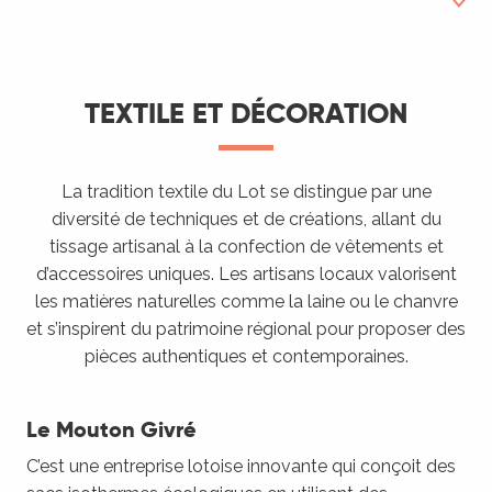
Textile et déco
TEXTILE ET DÉCORATION
Céramique
Poterie
La tradition textile du Lot se distingue par une
diversité de techniques et de créations, allant du
Couteaux
tissage artisanal à la confection de vêtements et
Vannerie
d’accessoires uniques. Les artisans locaux valorisent
les matières naturelles comme la laine ou le chanvre
Verre
et s’inspirent du patrimoine régional pour proposer des
pièces authentiques et contemporaines.
Le Mouton Givré
C’est une entreprise lotoise innovante qui conçoit des