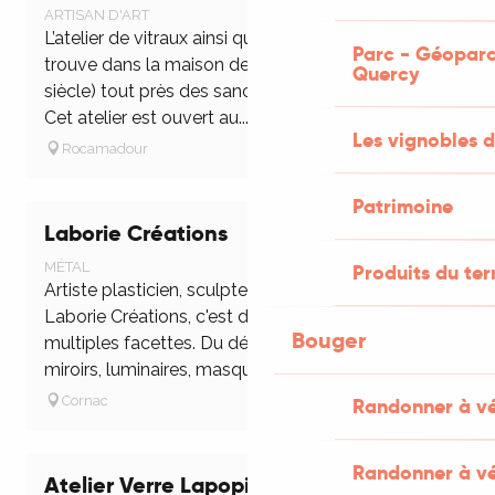
ARTISAN D'ART
L’atelier de vitraux ainsi que sa galerie d’art se
Parc - Géoparc
trouve dans la maison de la Pommette (XIIIème
Quercy
siècle) tout près des sanctuaires de Rocamadour.
Cet atelier est ouvert au...
Les vignobles d
Rocamadour
Patrimoine
Laborie Créations
MÉTAL
Produits du ter
Artiste plasticien, sculpteur. Visiter l'atelier d'art
Laborie Créations, c'est découvrir un monde aux
Bouger
multiples facettes. Du décor de la maison :
miroirs, luminaires, masques...
Cornac
Randonner à v
Randonner à vé
Atelier Verre Lapopie Expo-Vente