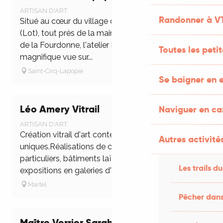
ARTISAN D'ART
Randonner à V
Situé au cœur du village de Saint-Cirq Lapopie
(Lot), tout près de la mairie au coeur des jardins
de la Fourdonne, l'atelier boutique bénéficie d'une
Toutes les peti
magnifique vue sur...
Saint-Cirq-Lapopie
Se baigner en e
Léo Amery Vitrail
Naviguer en c
ARTISAN D'ART
Création vitrail d'art contemporain, pièces
Autres activités
uniques.Réalisations de commandes pour
particuliers, bâtiments laïques ou religieux et
Les trails du
expositions en galeries d'art. Stages loisirs...
Martel
Pêcher dans
Maître Verrier Sarah DUBOC