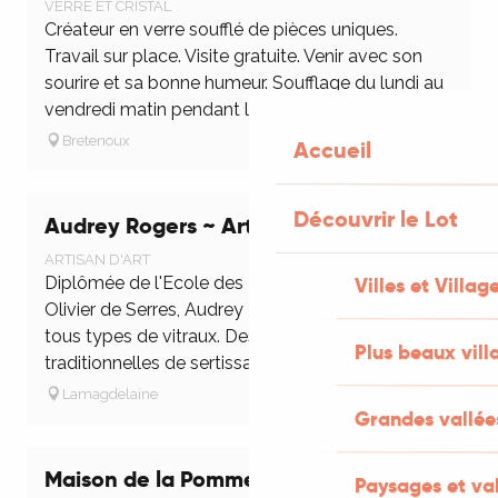
VERRE ET CRISTAL
Créateur en verre soufflé de pièces uniques.
Travail sur place. Visite gratuite. Venir avec son
sourire et sa bonne humeur. Soufflage du lundi au
vendredi matin pendant la ...
Bretenoux
Accueil
Découvrir le Lot
Audrey Rogers ~ Art du Vitrail
ARTISAN D'ART
Diplômée de l'Ecole des Métiers d'Art de Paris,
Villes et Villag
Olivier de Serres, Audrey Rogers crée et restaure
tous types de vitraux. Des techniques
Plus beaux vill
traditionnelles de sertissage au plomb,...
Lamagdelaine
Grandes vallée
Maison de la Pommette
Paysages et val