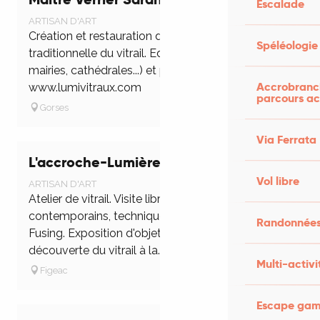
Escalade
ARTISAN D'ART
Création et restauration de vitraux, technique
Spéléologie
traditionnelle du vitrail. Edifices publics (églises,
mairies, cathédrales...) et particuliers. Voir mon site
Accrobranch
www.lumivitraux.com
parcours ac
Gorses
Via Ferrata
L'accroche-Lumière
Vol libre
ARTISAN D'ART
Atelier de vitrail. Visite libre Création de vitraux
contemporains, technique plomb et Tiffany.
Randonnées
Fusing. Exposition d'objets décoratifs. Stages de
découverte du vitrail à la...
Multi-activi
Figeac
Escape game