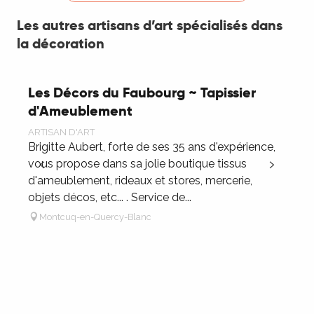
Les autres artisans d’art spécialisés dans
la décoration
Les Décors du Faubourg ~ Tapissier
d'Ameublement
ARTISAN D'ART
A
Brigitte Aubert, forte de ses 35 ans d'expérience,
T
vous propose dans sa jolie boutique tissus
p
d'ameublement, rideaux et stores, mercerie,
f
objets décos, etc... . Service de...
u
Montcuq-en-Quercy-Blanc