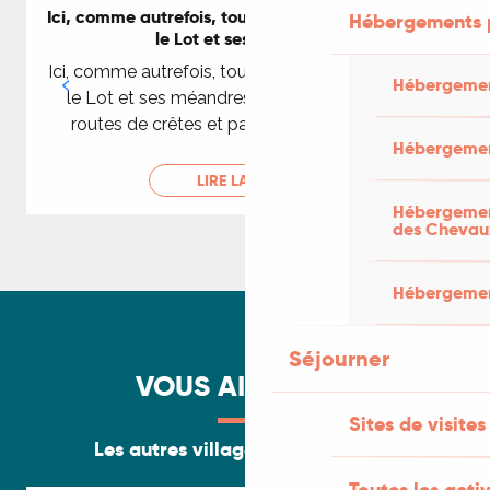
Ici, comme autrefois, toute la vie est rythmée par
Hébergements 
le Lot et ses méandres
Ici, comme autrefois, toute la vie est rythmée par
p
Hébergemen
le Lot et ses méandres : vignoble du Cahors,
routes de crêtes et panoramas somptueux.
Hébergemen
LIRE LA SUITE
Hébergement
des Chevau
Hébergement
Séjourner
VOUS AIMEREZ...
Sites de visites
Les autres villages remarquables
Toutes les activ