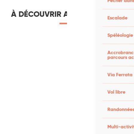
Pêcher dans
À DÉCOUVRIR AUX ALENTOURS
Escalade
Spéléologie
Accrobranch
parcours ac
Via Ferrata
Vol libre
Randonnées
Multi-activi