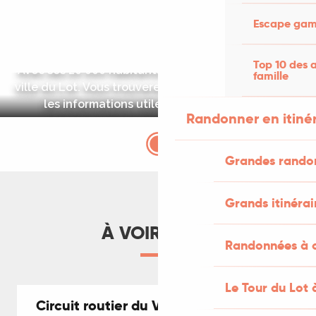
Escape game
Cahors
Au cœur de la Vallée du Lot
Top 10 des a
Avec ses 20 000 habitants, Cahors est la principale
famille
ville du Lot. Vous trouverez dans cette page toutes
les informations utiles pour découvrir la...
Randonner en itiné
DÉCOUVRIR
Grandes rando
Grands itinérai
À VOIR AUSSI
Randonnées à c
Le Tour du Lot 
Circuit routier du Vignoble de Cahors