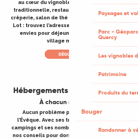
au cœur du vignoble de Cahors. Cuisine
traditionnelle, restaurant végétal, pizzeria,
Paysages et val
crêperie, salon de thé ou terrasse au bord du
Lot : trouvez l’adresse qui correspond à vos
Parc - Géoparc
envies pour déjeuner ou dîner dans ce
Quercy
village médiéval.
DÉGUSTER
Les vignobles d
Patrimoine
©
Hébergements à Puy l’Évêque
Produits du ter
À chacun sa formule
Bouger
Aucun problème pour se loger à Puy
l’Évêque. Avec ses trois hôtels, ses deux
campings et ses nombreuses locations, voici
Randonner à v
nos conseils pour dormir au cœur du village