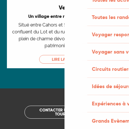
Vers
Un village entre rivières et falaises
Toutes les ran
Situé entre Cahors et Saint-Cirq-Lapopie au
confluent du Lot et du ruisseau du Vers, ce village
Voyager respo
plein de charme dévoile un décor naturel et
patrimonial unique.
Voyager sans v
LIRE LA SUITE
Circuits routier
Idées de séjou
Expériences à 
CONTACTER UN OFFICE DE
TOURISME
Grands Evènem