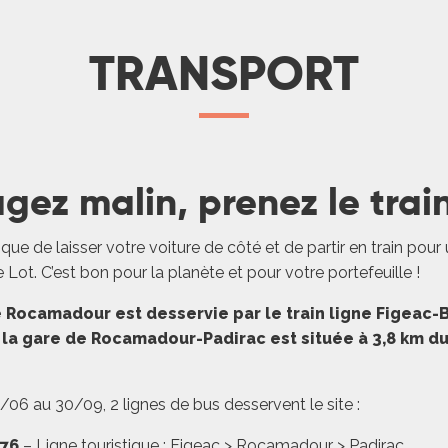
 SUITE
TRANSPORT
gez malin, prenez le train
 que de laisser votre voiture de côté et de partir en train pou
 Lot. C’est bon pour la planète et pour votre portefeuille !
e Rocamadour est desservie par le train ligne Figeac-B
 la gare de Rocamadour-Padirac est située à 3,8 km du
/06 au 30/09, 2 lignes de bus desservent le site :
876
– Ligne touristique : Figeac > Rocamadour > Padirac