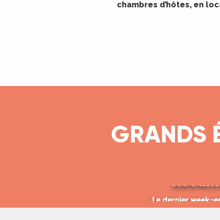
chambres d’hôtes, en loca
GRANDS 
Les Montgo
Rocam
Le dernier week-e