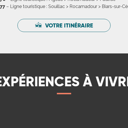
877
– Ligne touristique : Souillac > Rocamadour > Biars-sur-Cè
VOTRE ITINÉRAIRE
Notre spectacle équ
EXPÉRIENCES À VIVR
Cascades et humour 