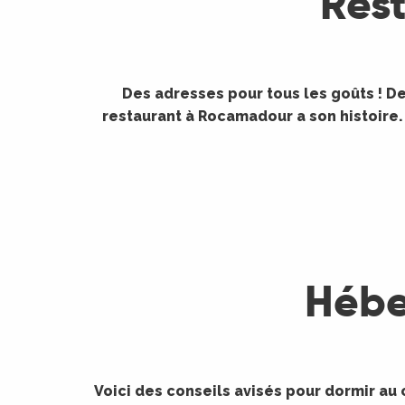
Res
Des adresses pour tous les goûts ! De
restaurant à Rocamadour a son histoire.
©
ages
Hébe
es
es
Voici des conseils avisés pour dormir au c