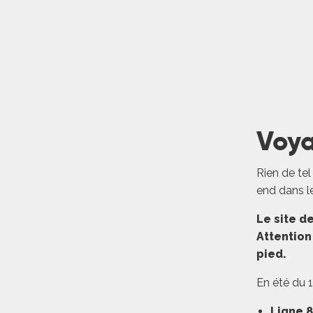
LIRE LA
Voya
Rien de tel
end dans le
Le site d
Attention
R
pied.
En été du 1
ts
Ligne 