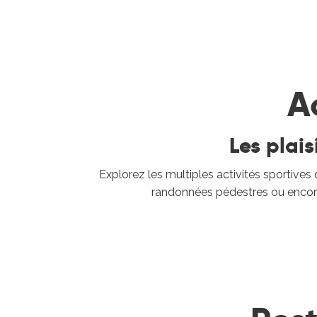
©
A
Les plai
Explorez les multiples activités sportiv
randonnées pédestres ou encore d
©