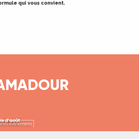
formule qui vous convient.
CAMADOUR
e Rocamadour
is d'août
Grands evènements
LA SUITE