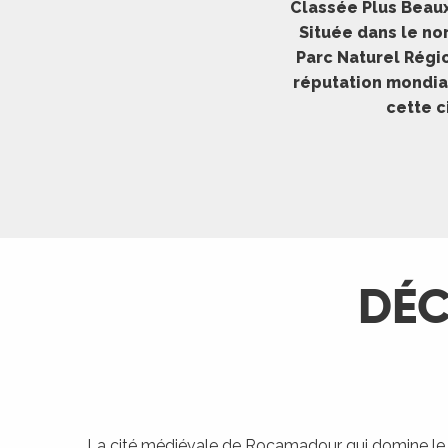
Classée Plus Beaux
ches,
Située dans le no
 et
Parc Naturel Régi
car
réputation mondia
ues
cette c
a
ents
es
ents
es
ités
DÉ
ames
piste
 faire
La cité médiévale de Rocamadour qui domine le 