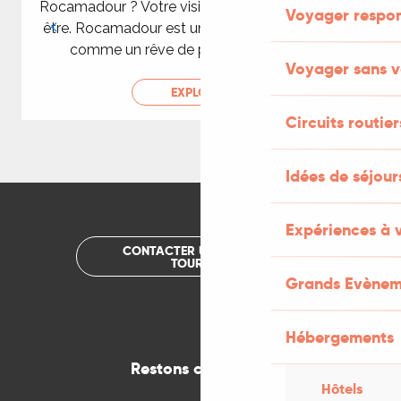
Rocamadour ? Votre visite vous le révèlera peut-
Voyager respo
être. Rocamadour est une magie verticale. Bâtie
comme un rêve de pierres, en équilibre...
Voyager sans v
EXPLORER
Circuits routier
Idées de séjou
Expériences à 
CONTACTER UN OFFICE DE
TOURISME
Grands Evènem
Hébergements
Restons connectés
Hôtels