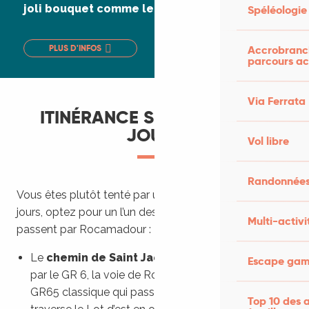
joli bouquet comme le Petit chaperon rouge.
Spéléologie
PLUS D'INFOS
Accrobranch
parcours ac
Via Ferrata
ITINÉRANCE SUR PLUSIEURS
JOURS
Vol libre
Randonnées
Vous êtes plutôt tenté par une aventure sur plusieurs
jours, optez pour un l’un des 2 grands itinéraires qui
Multi-activi
passent par Rocamadour :
Le
chemin de Saint Jacques de Compostelle
,
Escape game
par le GR 6, la voie de Rocamadour. Alternative au
GR65 classique qui passe par le sud du Lot, le Gr 6
Top 10 des a