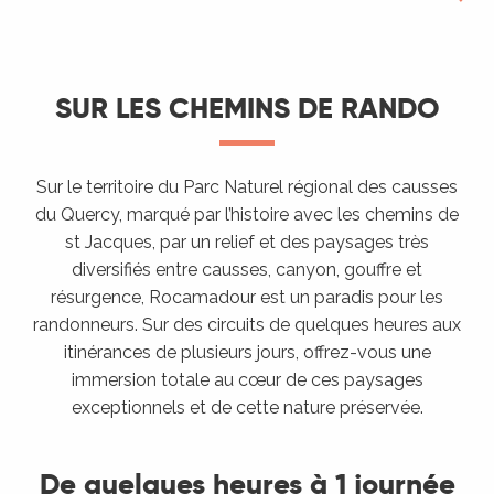
Circuits de rando
SUR LES CHEMINS DE RANDO
Activités insolites
Vélo et VTT
Sur le territoire du Parc Naturel régional des causses
du Quercy, marqué par l’histoire avec les chemins de
Bonne pratique
st Jacques, par un relief et des paysages très
Itinérance sur plusieurs jours
diversifiés entre causses, canyon, gouffre et
résurgence, Rocamadour est un paradis pour les
randonneurs. Sur des circuits de quelques heures aux
itinérances de plusieurs jours, offrez-vous une
immersion totale au cœur de ces paysages
exceptionnels et de cette nature préservée.
De quelques heures à 1 journée