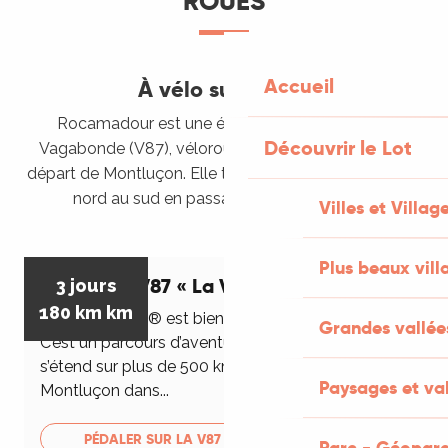
ROUES
Accueil
À vélo sur la V87
Rocamadour est une étape du parcours de la
Découvrir le Lot
Vagabonde (V87), véloroute de plus de 500 km au
départ de Montluçon. Elle traverse le département du
nord au sud en passant par Rocamadour.
Villes et Villag
Plus beaux vill
Véloroute V87 « La Vagabonde »
3 jours
180 km
km
La Vagabonde® est bien plus qu’une véloroute.
Grandes vallée
C’est un parcours d’aventure extraordinaire qui
s’étend sur plus de 500 km. Au départ de
Paysages et val
Montluçon dans...
PÉDALER SUR LA V87
Parc - Géoparc