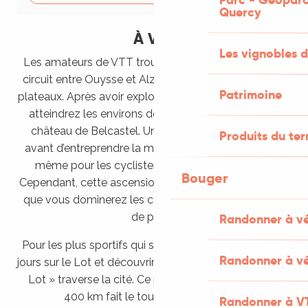
Quercy
À VTT
Les vignobles d
Les amateurs de VTT trouveront leur bonheur sur le
circuit entre Ouysse et Alzou, entre vallée, causse et
Patrimoine
plateaux. Après avoir exploré la vallée de l’Alzou, vous
atteindrez les environs de Lacave, dominés par le
château de Belcastel. Une pause photo s’impose
Produits du ter
avant d’entreprendre la montée, un défi mémorable
même pour les cyclistes les plus expérimentés.
Bouger
Cependant, cette ascension sera vite oubliée une fois
que vous dominerez les causses avec leurs sentiers
de pierre.
Randonner à v
Pour les plus sportifs qui souhaitent passer plusieurs
Randonner à vé
jours sur le Lot et découvrir Rocamadour, Le « Tour du
Lot » traverse la cité. Ce parcours en itinérance de
Entre Ouysse et Causse
400 km fait le tour du département.
Randonner à V