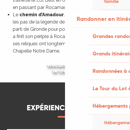
traverse le Lot d’est en ouest de Figeac à Gourdon
famille
en passant par Rocamadour.
Le
chemin d’Amadour
. Un itinéraire de 500 km sur
Randonner en itiné
les pas de la légende de Saint Amadour, ermite
parti de Gironde pour portait la parole de dieu et qui
Grandes rando
a finit son périple à Rocamadour. Devenu célèbre,
ses reliques ont longtemps été conservée à la
Chapelle Notre Dame.
Grands itinérai
Ma randonnée sur le GR6 de Figeac à
Randonnée du Chemin d’Amadour par
Rocamadour
le GR®81
Randonnées à c
LIRE LA SUITE
RANDONNER
Le Tour du Lot 
Hébergements 
EXPÉRIENCES À VIVRE
Hébergemen