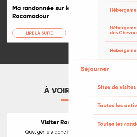
Ma randonnée sur le GR6 de Figeac à
Hébergemen
Rocamadour
Hébergement
des Chevau
LIRE LA SUITE
Hébergement
Séjourner
Sites de visites
À VOIR AUSSI
Toutes les activ
Visiter Rocamadour
Toutes les ran
Quel génie a donc imaginé et construit