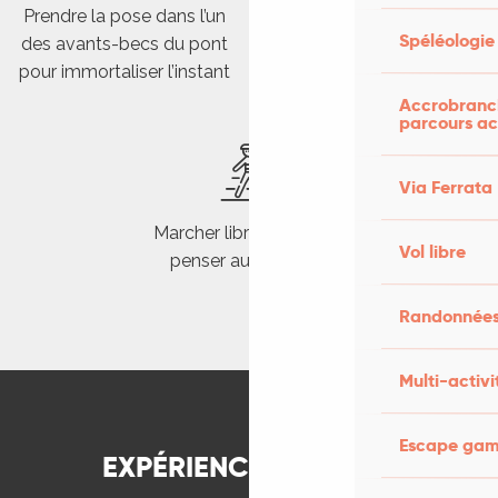
Prendre la pose dans l’un
Remonter l’histoire en
Spéléologie
des avants-becs du pont
foulant les pavés de galets
pour immortaliser l’instant
Accrobranch
parcours ac
Via Ferrata
Marcher librement sans
Vol libre
penser aux voitures
Randonnées
Multi-activi
Notre week-end sans voiture à Cahors
Un week-end slow en mode duo
Escape game
EXPÉRIENCES À VIVRE