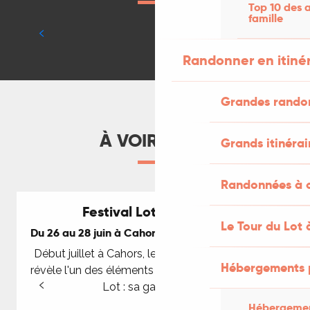
Testé par Maxime et Marie-Charlotte
Top 10 des a
famille
LIRE LA SUITE
Culture et patrimoine
C
Randonner en itiné
Grandes rando
À VOIR AUSSI
Grands itinérai
Randonnées à c
Festival Lot of Saveurs
Le Tour du Lot 
Du 26 au 28 juin à Cahors et dans le Lot tout l'été
Début juillet à Cahors, le festival Lot Of Saveurs
Hébergements 
révèle l'un des éléments clefs de la réputation du
Lot : sa gastronomie
Hébergemen