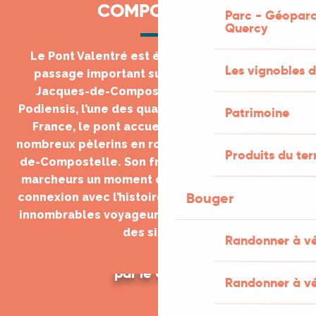
COMPOSTELLE
Parc - Géoparc
Quercy
Le Pont Valentré est également un point de
Les vignobles d
passage important sur le chemin de Saint-
Jacques-de-Compostelle. Situé sur la Via
Podiensis, l’une des quatre voies principales en
Patrimoine
France, le pont accueille chaque année de
nombreux pèlerins en route vers Saint-Jacques-
Produits du ter
de-Compostelle. Son franchissement offre aux
marcheurs un moment de contemplation et de
Bouger
connexion avec l’histoire, rappelant les pas des
innombrables voyageurs qui l’ont traversé au fil
des siècles.
Randonner à v
Randonnée sur le chemin de Compostelle
par le GR®65
Randonner à vé
RANDONNER