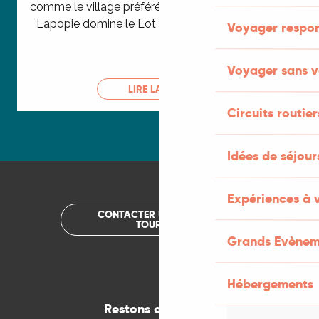
comme le village préféré des français, Saint-Cirq-
Lapopie domine le Lot sur son éperon rocheux.
Voyager respo
Voyager sans v
LIRE LA SUITE
Circuits routier
Idées de séjou
Expériences à 
CONTACTER UN OFFICE DE
TOURISME
Grands Evènem
Hébergements
Restons connectés