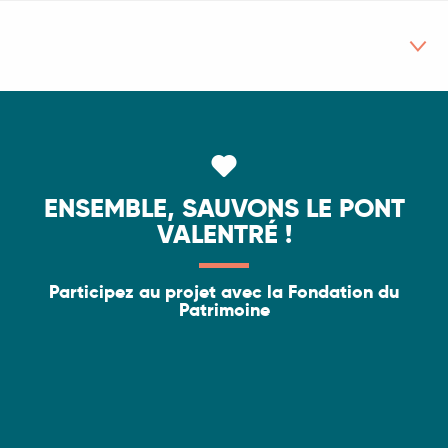
Histoire
Architecture
ENSEMBLE, SAUVONS LE PONT
Légende
VALENTRÉ !
Visites
Participez au projet avec la Fondation du
Randonnée
Patrimoine
Feu d'artifice