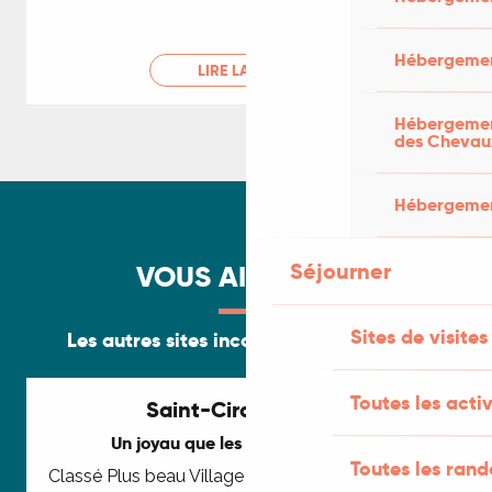
Hébergemen
LIRE LA SUITE
Hébergement
des Chevau
Hébergement
Séjourner
VOUS AIMEREZ...
Sites de visites
Les autres sites incontournables du Lot
Toutes les activ
E
Saint-Cirq-Lapopie
Un joyau que les français adorent
Toutes les ran
Classé Plus beau Village de France mais aussi élu