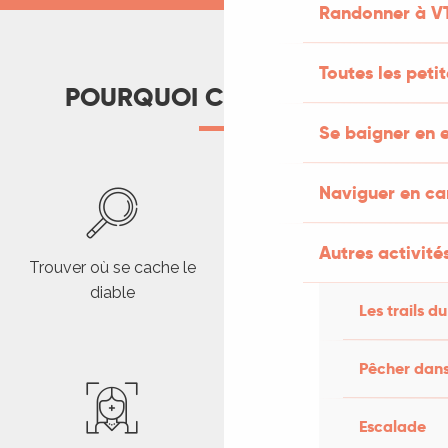
Randonner à V
Toutes les peti
POURQUOI C'EST SYMPA ?
Se baigner en e
Naviguer en c
Autres activités
Trouver où se cache le
Etre aux premières loges
diable
pour regarder les bâteaux
Les trails du
franchir l’écluse
Pêcher dans
Escalade