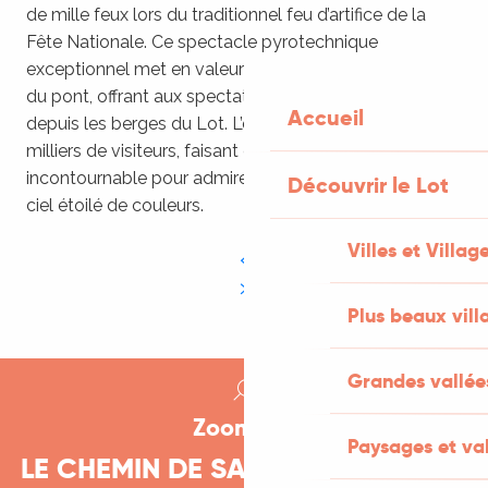
de mille feux lors du traditionnel feu d’artifice de la
Fête Nationale. Ce spectacle pyrotechnique
exceptionnel met en valeur l’architecture médiévale
du pont, offrant aux spectateurs une vue imprenable
Accueil
depuis les berges du Lot. L’événement attire des
milliers de visiteurs, faisant de cette soirée un moment
incontournable pour admirer le monument sous un
Découvrir le Lot
ciel étoilé de couleurs.
Villes et Villag
Plus beaux vill
Grandes vallée
Zoom sur
Paysages et val
LE CHEMIN DE SAINT-JACQUES DE